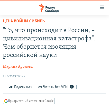
Ссылки
для
упрощенного
ЦЕНА ВОЙНЫ.СИБИРЬ
ПРОГРАММЫ
доступа
"То, что происходит в России, –
ПОДКАСТЫ
Вернуться
цивилизационная катастрофа".
к
АВТОРСКИЕ ПРОЕКТЫ
Чем обернется изоляция
основному
ЦИТАТЫ СВОБОДЫ
содержанию
российской науки
Вернутся
МНЕНИЯ
к
Марина Аронова
КУЛЬТУРА
главной
18 июля 2022
навигации
IDEL.РЕАЛИИ
Вернутся
КАВКАЗ.РЕАЛИИ
Поделиться
Читать без VPN
к
СЕВЕР.РЕАЛИИ
поиску
Приоритетный источник в Google
СИБИРЬ.РЕАЛИИ