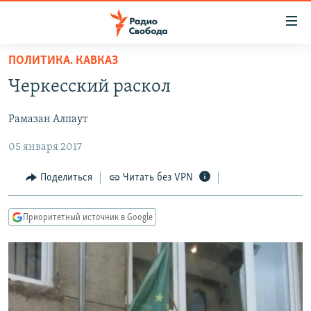
Ссылки
для
упрощенного
ПОЛИТИКА. КАВКАЗ
ПРОГРАММЫ
доступа
Черкесский раскол
ПОДКАСТЫ
Вернуться
к
Рамазан Алпаут
АВТОРСКИЕ ПРОЕКТЫ
основному
05 января 2017
ЦИТАТЫ СВОБОДЫ
содержанию
Вернутся
МНЕНИЯ
Поделиться
Читать без VPN
к
КУЛЬТУРА
главной
Приоритетный источник в Google
навигации
IDEL.РЕАЛИИ
Вернутся
КАВКАЗ.РЕАЛИИ
к
СЕВЕР.РЕАЛИИ
поиску
СИБИРЬ.РЕАЛИИ