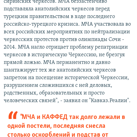
сирийских черкесов. МЧА беззастенчиво
подставляла анатолийских черкесов перед
турецким правительством в ходе последнего
российско-турецкого кризиса. МЧА участвовала во
всех российских мероприятиях по нейтрализации
черкесских протестов против олимпиады Сочи -
2014. МЧА нагло отрицает проблему репатриации
черкесов в историческую Черкессию, не брезгуя
прямой ложью. МЧА перманентно и давно
шантажирует тех же анатолийских черкесов
запретом на посещение исторической Черкессии,
разрушением сложившихся с ней деловых,
родственных, образовательных и просто
человеческих связей", - заявил он "Кавказ.Реалии".
"МЧА и КАФФЕД так долго лежали в
одной постели, последняя снесла
столько оскорблений и подстав от