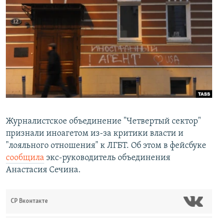
РАСПИСАНИЕ ВЕЩАНИЯ
ПОДПИШИТЕСЬ НА РАССЫЛКУ
СОЦИАЛЬНЫЕ СЕТИ
Все сайты РСЕ/РС
Журналистское объединение "Четвертый сектор"
признали иноагетом из-за критики власти и
"лояльного отношения" к ЛГБТ. Об этом в фейсбуке
сообщила
экс-руководитель объединения
Анастасия Сечина.
СР Вконтакте