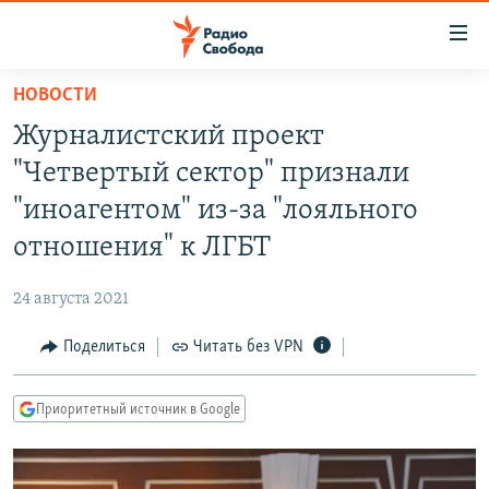
Ссылки
для
упрощенного
НОВОСТИ
ПРОГРАММЫ
доступа
Журналистский проект
ПОДКАСТЫ
Вернуться
"Четвертый сектор" признали
к
АВТОРСКИЕ ПРОЕКТЫ
"иноагентом" из-за "лояльного
основному
ЦИТАТЫ СВОБОДЫ
содержанию
отношения" к ЛГБТ
Вернутся
МНЕНИЯ
к
24 августа 2021
КУЛЬТУРА
главной
Поделиться
Читать без VPN
навигации
IDEL.РЕАЛИИ
Вернутся
КАВКАЗ.РЕАЛИИ
к
Приоритетный источник в Google
СЕВЕР.РЕАЛИИ
поиску
СИБИРЬ.РЕАЛИИ