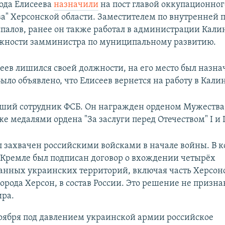
года Елисеева
назначили
на пост главой оккупационног
ва" Херсонской области. Заместителем по внутренней 
палов, ранее он также работал в администрации Кал
лжности замминистра по муниципальному развитию.
сеев лишился своей должности, на его место был назн
ыло объявлено, что Елисеев вернется на работу в Кали
вший сотрудник ФСБ. Он награжден орденом Мужества
кже медалями ордена "За заслуги перед Отечеством" I и I
 захвачен российскими войсками в начале войны. В к
 Кремле был подписан договор о вхождении четырёх
анных украинских территорий, включая часть Херсон
города Херсон, в состав России. Это решение не призн
ира.
оября под давлением украинской армии российское