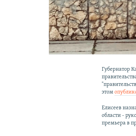
Губернатор К
правительства
"правительст
этом
опублик
Елисеев назн
области - рук
премьера в п