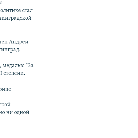
о
политике стал
ининградской
ачен Андрей
нинград.
, медалью "За
I степени.
онце
ской
ано ни одной