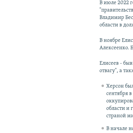
В июле 2022 
"правительст
Владимир Бес
области в до
В ноябре Ели
Алексеенко. Б
Елисеев - бы
отвагу", а та
Херсон был
сентября в
оккупиров
области и 
страной м
В начале н