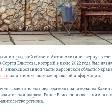
алининградской области Антон Алиханов вернул в сос
 Сергея Елисеева, который в июле 2022 года был назн
ва" аннексированной части Херсонской области Украин
ован
на интернет-портале правовой информации.
ачен заместителем председателя правительства Калин
оводителем аппарата. Ранее Елисеев также занимал по
равительстве региона.