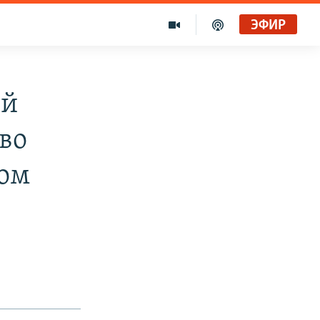
ЭФИР
ой
во
ном