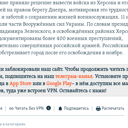
ие приняло решение вывести войска из Херсона и ег
ей на правом берегу Днепра, мотивировав это трудно
и заботой о сохранении жизней военнослужащих. 11 н
шли части Вооружённых сил Украны. По словам прези
ладимира Зеленского, в освобождённых районах Херс
адокументированы более 400 военных преступлений,
ительно совершённых российской армией. Российска
обстреливает город после его освобождения в ноябре.
ии заблокировали наш сайт. Чтобы продолжить читать
и, подпишитесь на наш
телеграм-канал.
Установите п
да в
App Store
или в
Google Play
– в нём доступны все м
в, туда уже встроен VPN. Оставайтесь с нами!
ся
Читать без VPN
Подпишитесь
Распечатать
е в категориях