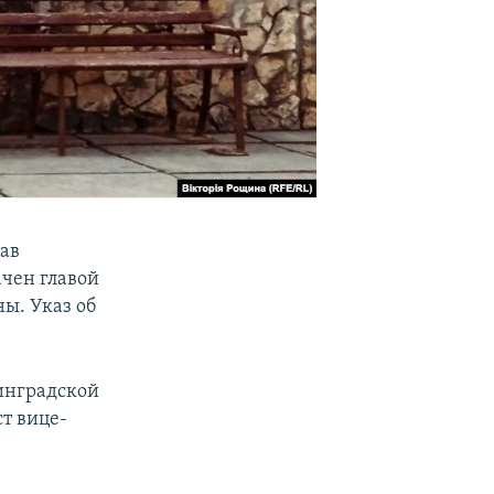
тав
ачен главой
ы. Указ об
инградской
ст вице-