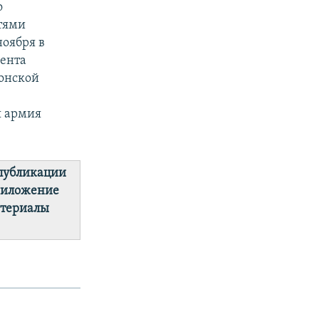
о
стями
оября в
дента
онской
я армия
 публикации
риложение
атериалы