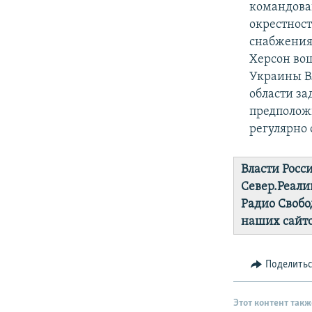
командован
окрестност
снабжения 
Херсон во
Украины В
области з
предполож
регулярно 
Власти Росс
Север.Реали
Радио Свобо
наших сайто
Поделить
Этот контент такж