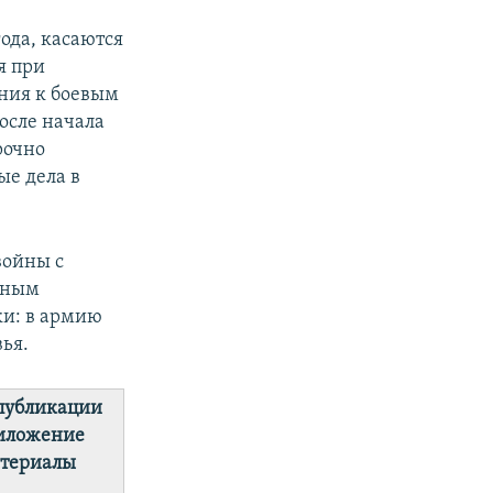
ода, касаются
я при
ния к боевым
осле начала
рочно
ые дела в
войны с
нным
и: в армию
ья.
 публикации
риложение
атериалы