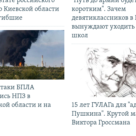
ьтате российского
"Путь до армии буде
о Киевской области
коротким". Зачем
огибшие
девятиклассников в 
вынуждают уходить
школ
 атаки БПЛА
ись НПЗ в
кой области и на
15 лет ГУЛАГа для "а
Пушкина". Крутой 
Виктора Гроссмана