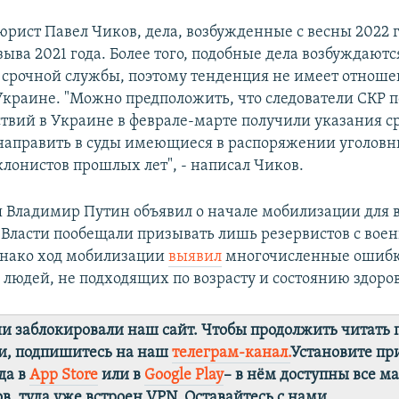
рист Павел Чиков, дела, возбужденные с весны 2022 г
ыва 2021 года. Более того, подобные дела возбуждаютс
 срочной службы, поэтому тенденция не имеет отноше
Украине. "Можно предположить, что следователи СКР п
твий в Украине в феврале-марте получили указания с
направить в суды имеющиеся в распоряжении уголовн
лонистов прошлых лет", - написал Чиков.
я Владимир Путин объявил о начале мобилизации для 
 Власти пообещали призывать лишь резервистов с вое
днако ход мобилизации
выявил
многочисленные ошибк
людей, не подходящих по возрасту и состоянию здоров
ии заблокировали наш сайт. Чтобы продолжить читать
и, подпишитесь на наш
телеграм-канал.
Установите п
да в
App Store
или в
Google Play
– в нём доступны все м
в, туда уже встроен VPN. Оставайтесь с нами.