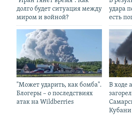
"Иран тянет время". Как
В резул
долго будет ситуация между
удара п
миром и войной?
есть п
"Может ударить, как бомба".
В ходе
Блогеры – о последствиях
загорел
атак на Wildberries
Самарс
Кубани