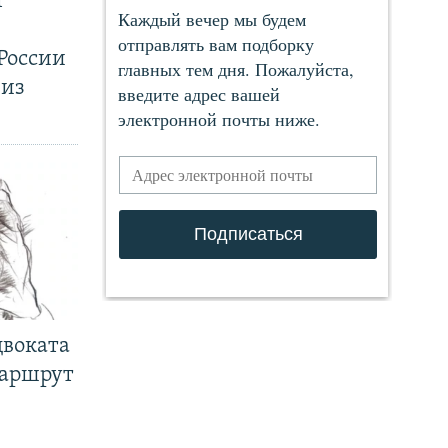
т
России
 из
двоката
маршрут