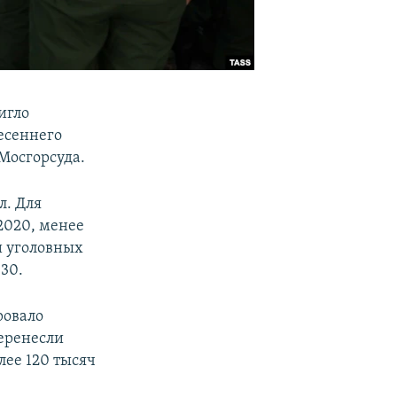
игло
весеннего
Мосгорсуда.
л. Для
 2020, менее
ри уголовных
 30.
ровало
перенесли
лее 120 тысяч