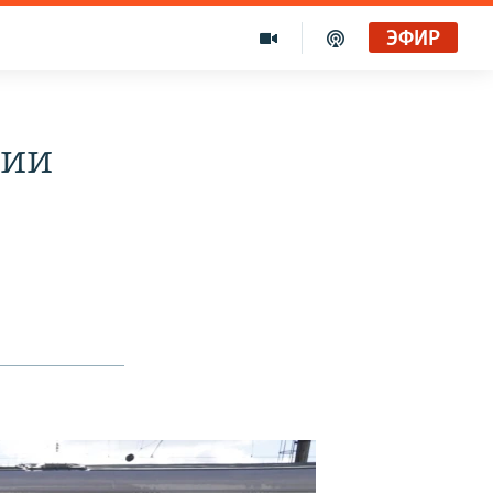
ЭФИР
мии