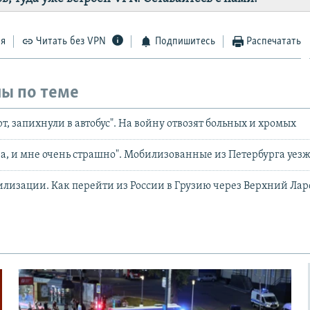
ся
Читать без VPN
Подпишитесь
Распечатать
ы по теме
т, запихнули в автобус". На войну отвозят больных и хромых
на, и мне очень страшно". Мобилизованные из Петербурга уез
лизации. Как перейти из России в Грузию через Верхний Лар