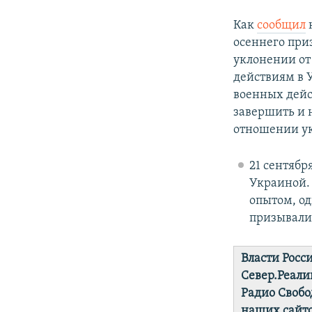
Как
сообщил
ю
осеннего приз
уклонении от
действиям в 
военных дейс
завершить и 
отношении ук
21 сентябр
Украиной.
опытом, о
призывали 
Власти Росс
Север.Реали
Радио Свобо
наших сайто