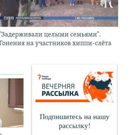
"Задерживали целыми семьями".
Гонения на участников хиппи-слёта