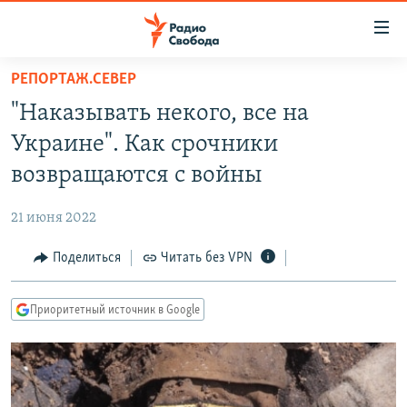
Ссылки
для
упрощенного
РЕПОРТАЖ.СЕВЕР
ПРОГРАММЫ
доступа
"Наказывать некого, все на
ПОДКАСТЫ
Вернуться
Украине". Как срочники
к
АВТОРСКИЕ ПРОЕКТЫ
возвращаются с войны
основному
ЦИТАТЫ СВОБОДЫ
содержанию
21 июня 2022
Вернутся
МНЕНИЯ
к
Поделиться
Читать без VPN
КУЛЬТУРА
главной
навигации
IDEL.РЕАЛИИ
Приоритетный источник в Google
Вернутся
КАВКАЗ.РЕАЛИИ
к
СЕВЕР.РЕАЛИИ
поиску
СИБИРЬ.РЕАЛИИ