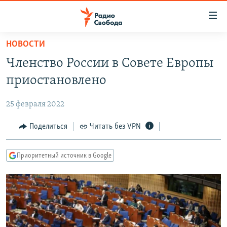
Ссылки
для
упрощенного
НОВОСТИ
ПРОГРАММЫ
доступа
Членство России в Совете Европы
ПОДКАСТЫ
Вернуться
приостановлено
к
АВТОРСКИЕ ПРОЕКТЫ
основному
25 февраля 2022
ЦИТАТЫ СВОБОДЫ
содержанию
Вернутся
МНЕНИЯ
Поделиться
Читать без VPN
к
КУЛЬТУРА
главной
Приоритетный источник в Google
навигации
IDEL.РЕАЛИИ
Вернутся
КАВКАЗ.РЕАЛИИ
к
СЕВЕР.РЕАЛИИ
поиску
СИБИРЬ.РЕАЛИИ