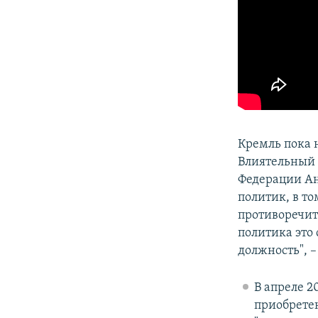
Кремль пока 
Влиятельный 
Федерации А
политик, в т
противоречит
политика это
должность", –
В апреле 2
приобретен