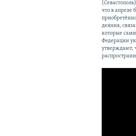
(Севастополь)
что в апреле
приобретённо
деяния, связ
которые сами
Федерации ук
утверждают, 
распространит