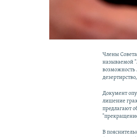
Члены Совета
называемой "
возможность 
дезертирство
Документ опу
лишение граж
предлагают о
"прекращени
В пояснитель