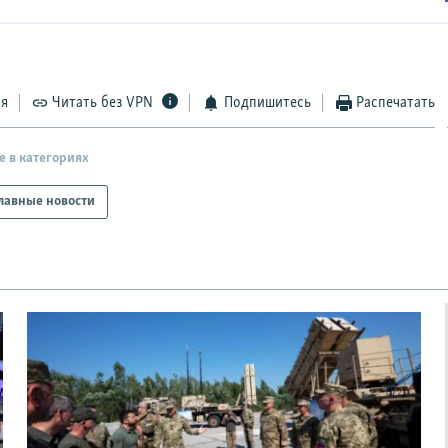
ся
Читать без VPN
Подпишитесь
Распечатать
е в категориях
лавные новости