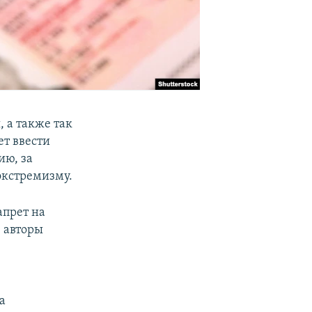
 а также так
ет ввести
ию, за
экстремизму.
апрет на
 авторы
а