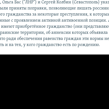
, Ольга Бас ("ЛНР") и Сергей Колбин (Севастополь) ука
 были приняты поправки, позволяющие лишать россиян
го гражданства за некоторые преступления, к которым
анные с проявлением активной антивоенной позиции. 
 имеют приобретённое гражданство (они представляют
раинские территории, об аннексии которых объявила 
что ради обеспечения равенства граждан эти нормы н
ь и на тех, у кого гражданство есть по рождению.