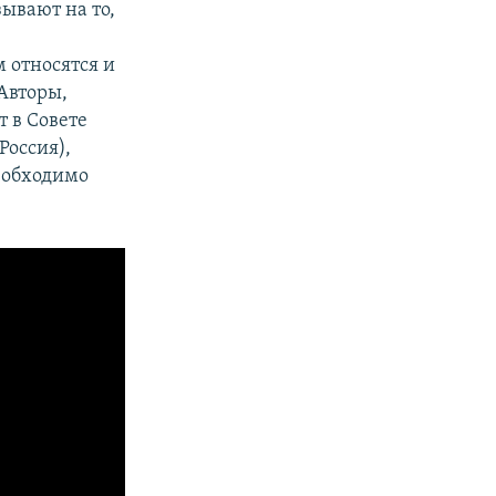
зывают на то,
 относятся и
Авторы,
 в Совете
Россия),
еобходимо