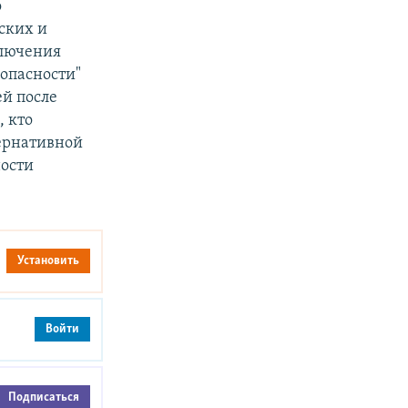
о
ских и
ключения
зопасности"
ей после
, кто
ернативной
ности
Установить
Войти
Подписаться