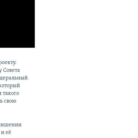
оекту.
у Совета
федеральный
 который
я такого
ть свою
 лишении
и её