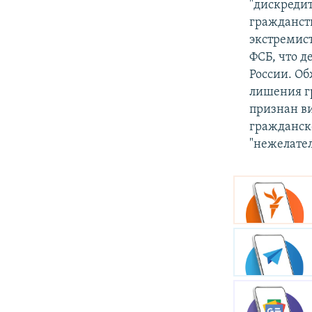
"дискредит
гражданств
экстремист
ФСБ, что д
России. Об
лишения гр
признан в
гражданско
"нежелате