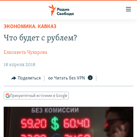
Ссылки
для
упрощенного
ЭКОНОМИКА. КАВКАЗ
ПРОГРАММЫ
доступа
Что будет с рублем?
ПОДКАСТЫ
Вернуться
к
Елизавета Чухарова
АВТОРСКИЕ ПРОЕКТЫ
основному
18 апреля 2018
ЦИТАТЫ СВОБОДЫ
содержанию
Вернутся
МНЕНИЯ
Поделиться
Читать без VPN
к
КУЛЬТУРА
главной
Приоритетный источник в Google
навигации
IDEL.РЕАЛИИ
Вернутся
КАВКАЗ.РЕАЛИИ
к
СЕВЕР.РЕАЛИИ
поиску
СИБИРЬ.РЕАЛИИ