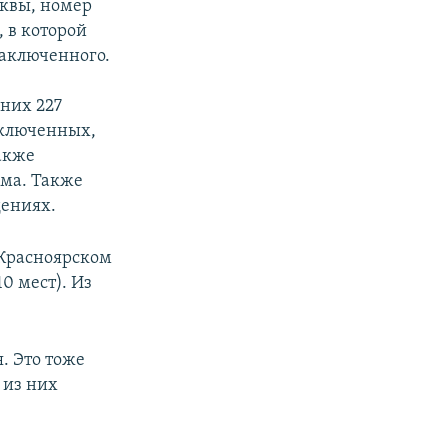
уквы, номер
 в которой
заключенного.
них 227
аключенных,
также
има. Также
дениях.
 Красноярском
0 мест). Из
. Это тоже
 из них