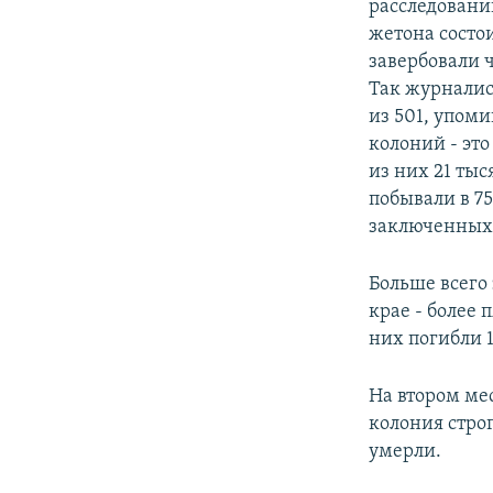
расследовани
жетона состо
завербовали 
Так журналис
из 501, упом
колоний - эт
из них 21 ты
побывали в 7
заключенных 
Больше всего
крае - более 
них погибли 
На втором ме
колония стро
умерли.