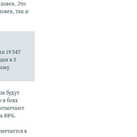
ловек. Это
овек, так и
и 19 547
ии в 5
ному
ым будут
 в боях
, отмечают
а 88%.
мечается в