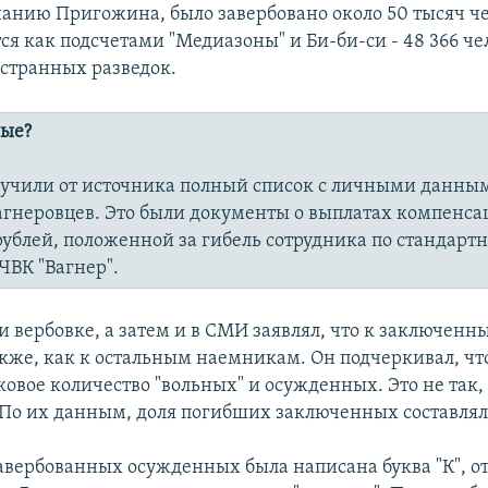
нанию Пригожина, было завербовано около 50 тысяч че
я как подсчетами "Медиазоны" и Би-би-си - 48 366 чел
странных разведок.
ные?
учили от источника полный список с личными данным
гнеровцев. Это были документы о выплатах компенсац
ублей, положенной за гибель сотрудника по стандарт
ЧВК "Вагнер".
 вербовке, а затем и в СМИ заявлял, что к заключенн
акже, как к остальным наемникам. Он подчеркивал, что
ковое количество "вольных" и осужденных. Это не так
По их данным, доля погибших заключенных составлял
авербованных осужденных была написана буква "К", от