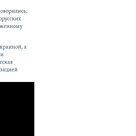
оворились,
лорусских
руженному
краиной, а
ии
тская
изацией