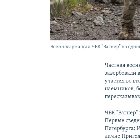
Военнослужащий ЧВК "Вагнер" на одной
Частная воен
завербовали 
участия во в
наемников, б
пересказыва
ЧВК "Вагнер"
Первые сведе
Петербурга: И
лично Пригож