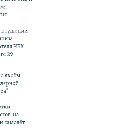
умя
нг.
и крушении
жиным
ателя ЧВК
ге 29
 о якобы
улярной
ера"
утки
стов-на-
 и самолёт