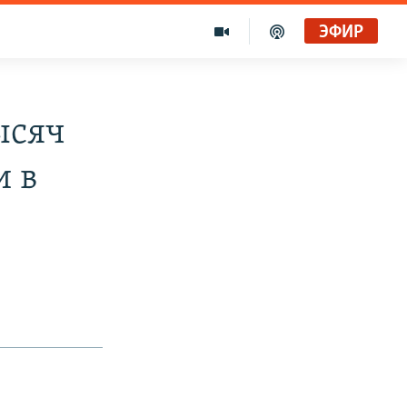
ЭФИР
ысяч
и в