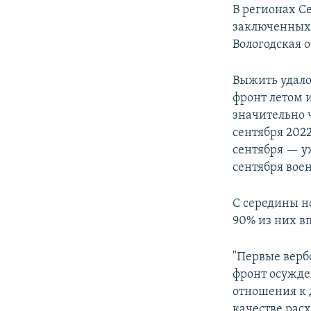
В регионах С
заключенных с
Вологодская о
Выжить удало
фронт летом и
значительно 
сентября 2022
сентября — у
сентября вое
С середины н
90% из них в
"Первые верб
фронт осужде
отношения к 
качестве расх