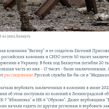
 из улиц Бахмута
ная компания "Вагнер" и ее создатель Евгений Приго
в российских колониях и СИЗО почти 50 тысяч заключ
торжении в Украину. В боях под Бахмутом погибли 20 т
ольшая часть из них - 17 тысяч - были заключенными. 
ют
расследование
Русской службы Би-би-си и "Медиазо
 начала вербовать заключенных в колониях в июне 2022
ния об этом поступили из колоний в Ленинградской об
К-7 "Яблоневка" и ИК-6 "Обухово". Далее вербовщики "
ин начали ездить по другим регионам и вербовать з