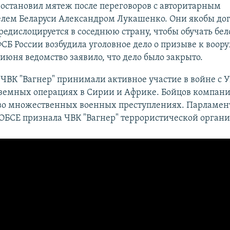
остановил мятеж после переговоров с авторитарным
елем Беларуси Александром Лукашенко. Они якобы дог
редислоцируется в соседнюю страну, чтобы обучать бе
СБ России возбудила уголовное дело о призыве к воо
 июня ведомство заявило, что дело было закрыто.
ВК "Вагнер" принимали активное участие в войне с У
аземных операциях в Сирии и Африке. Бойцов компан
во множественных военных преступлениях. Парламен
ОБСЕ признала ЧВК "Вагнер" террористической орган