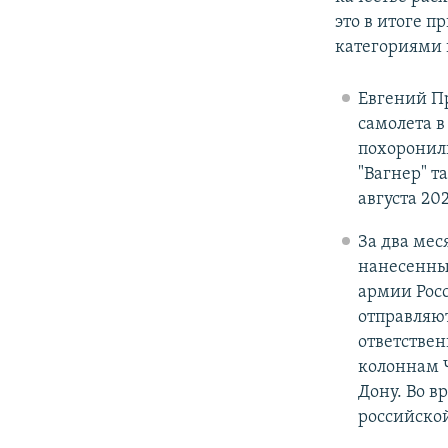
это в итоге 
категориями 
Евгений П
самолета в
похоронили
"Вагнер" т
августа 202
За два мес
нанесенных
армии Росс
отправляют
ответствен
колоннам Ч
Дону. Во в
российской