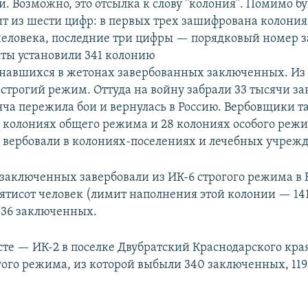
и. Возможно, это отсылка к слову "колония". Помимо б
ит из шести цифр: в первых трех зашифрована колония,
человека, последние три цифры — порядковый номер 
ты установили 341 колонию
инавшихся в жетонах завербованных заключенных. Из 
о строгий режим. Оттуда на войну забрали 33 тысячи з
сяча пережила бои и вернулась в Россию. Вербовщики 
5 колониях общего режима и 28 колониях особого реж
вербовали в колониях-поселениях и лечебных учреж
 заключенных завербовали из ИК-6 строгого режима в
пятисот человек (лимит наполнения этой колонии — 141
136 заключенных.
сте — ИК-2 в поселке Двубратский Краснодарского края
гого режима, из которой выбыли 340 заключенных, 119