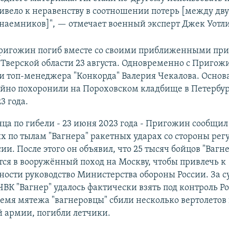
привело к неравенству в соотношении потерь [между дв
наемников]", — отмечает военный эксперт Джек Уотли
ригожин погиб вместе со своими приближенными пр
 Тверской области 23 августа. Одновременно с Приго
 топ-менеджера "Конкорда" Валерия Чекалова. Основ
айно похоронили на Пороховском кладбище в Петербур
3 года.
яца по гибели - 23 июня 2023 года - Пригожин сообщил
 по тылам "Вагнера" ракетных ударах со стороны рег
ии. После этого он объявил, что 25 тысяч бойцов "Вагн
ся в вооружённый поход на Москву, чтобы привлечь к
ности руководство Министерства обороны России. За с
ВК "Вагнер" удалось фактически взять под контроль Ро
ремя мятежа "вагнеровцы" сбили несколько вертолетов
 армии, погибли летчики.