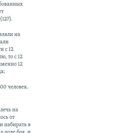
рбованных
ут
(127).
вляли на
бали
и с 12
ю, то с 12
именно 12
а;
00 человек.
лечь на
ось от
и набирать в
а поле боя, и