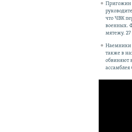
Пригожин 
руководит
что ЧВК пе
военных. Ф
мятежу. 27
Наемники Ч
также в н
обвиняют 
ассамблея 