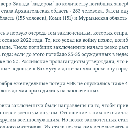
еверо-Запада "лидером" по количеству погибших заве
тала Архангельская область - 283 человека. Затем ид
бласть (155 человек), Коми (151) и Мурманская область 
сь в первую очередь тем заключенным, которых отпра
 осенью 2022 года. Те, кто уехал на войну позже, поги
чаще. Число погибших заключенных начало резко раст
 года: если до этого погибало 25-35 осужденных в недел
же по 50. Российские пропагандисты утверждали, что 
нные подошли к Бахмуту и даже заняли промзону город
оября еженедельные потери ЧВК не опускались ниже 4
плоть до мая приходились на заключенных.
овки заключенных были направлены на то, чтобы прив
нных с военным опытом. Отношение к ним не отличал
другим военнослужащим. Но позже заключенных стал
одного материала. Их стали по-другому использовать н