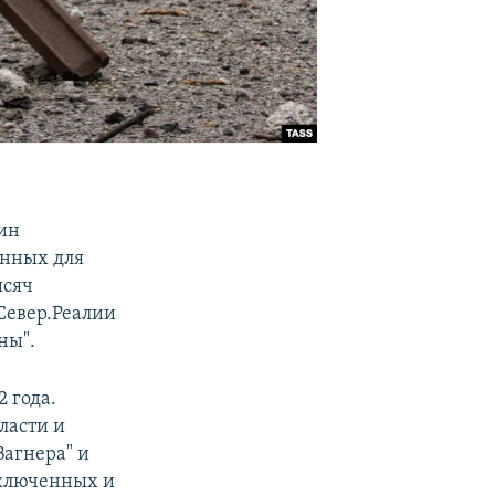
жин
енных для
ысяч
Север.Реалии
ны".
 года.
ласти и
Вагнера" и
аключенных и