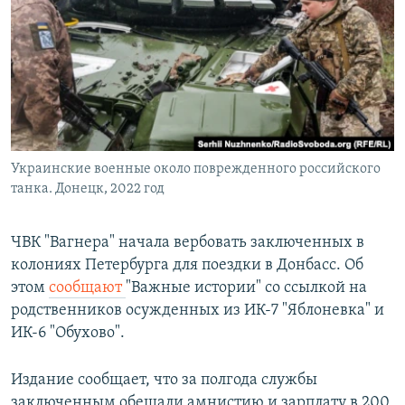
РАСПИСАНИЕ ВЕЩАНИЯ
ПОДПИШИТЕСЬ НА РАССЫЛКУ
СОЦИАЛЬНЫЕ СЕТИ
Украинские военные около поврежденного российского
танка. Донецк, 2022 год
Все сайты РСЕ/РС
ЧВК "Вагнера" начала вербовать заключенных в
колониях Петербурга для поездки в Донбасс. Об
этом
сообщают
"Важные истории" со ссылкой на
родственников осужденных из ИК-7 "Яблоневка" и
ИК-6 "Обухово".
Издание сообщает, что за полгода службы
заключенным обещали амнистию и зарплату в 200