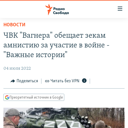
Ссылки
для
упрощенного
НОВОСТИ
ПРОГРАММЫ
доступа
ЧВК "Вагнера" обещает зекам
ПОДКАСТЫ
Вернуться
амнистию за участие в войне -
к
АВТОРСКИЕ ПРОЕКТЫ
"Важные истории"
основному
ЦИТАТЫ СВОБОДЫ
содержанию
04 июля 2022
Вернутся
МНЕНИЯ
к
Поделиться
Читать без VPN
КУЛЬТУРА
главной
навигации
IDEL.РЕАЛИИ
Приоритетный источник в Google
Вернутся
КАВКАЗ.РЕАЛИИ
к
СЕВЕР.РЕАЛИИ
поиску
СИБИРЬ.РЕАЛИИ