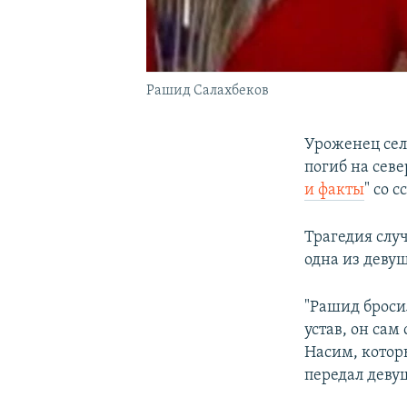
Рашид Салахбеков
Уроженец сел
погиб на сев
и факты
" со 
Трагедия слу
одна из девуш
"Рашид бросил
устав, он сам
Насим, котор
передал девуш