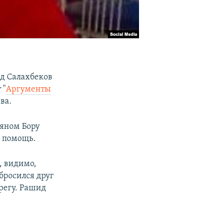
д Салахбеков
 "
Аргументы
ва.
ряном Бору
а помощь.
, видимо,
 бросился друг
регу. Рашид