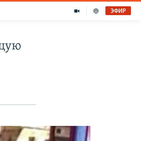
ЭФИР
ущую