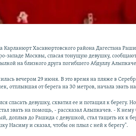
а Карланюрт Хасавюртовского района Дагестана Раши
еро-западе Москвы, спасая тонущую девушку, сообщают
ссылкой на близкого друга погибшего Абдуллу Алыпкаче
чилась вечером 29 июня. В это время на пляже в Сереб
ек, отплывшая от берега на 30 метров, начала звать н
ся спасать девушку, схватил ее и потащил к берегу. Но
 стал звать на помощь, - рассказал Алыпкачев. - К нему
ый, доплыв до Рашида с девушкой, стал тащить их к бе
ку Насиму и сказал, чтобы он плыл с ней к берегу".