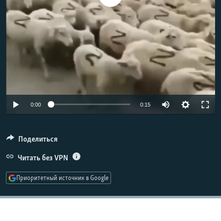
РАСПИСАНИЕ ВЕЩАНИЯ
ПОДПИШИТЕСЬ НА РАССЫЛКУ
СОЦИАЛЬНЫЕ СЕТИ
Auto
0:00
0:15
Все сайты РСЕ/РС
240p
360p
Поделиться
480p
Читать без VPN
720p
Приоритетный источник в Google
1080p
Auto
240p
360p
480p