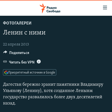
Ссылки
для
упрощенного
ФОТОГАЛЕРЕИ
ПРОГРАММЫ
доступа
Ленин с ними
ПОДКАСТЫ
Вернуться
к
АВТОРСКИЕ ПРОЕКТЫ
22 апреля 2013
основному
Поделиться
ЦИТАТЫ СВОБОДЫ
содержанию
Вернутся
МНЕНИЯ
Читать без VPN
к
КУЛЬТУРА
Приоритетный источник в Google
главной
навигации
IDEL.РЕАЛИИ
Дагестан бережно зранит памятники Владимиру
Вернутся
КАВКАЗ.РЕАЛИИ
Ульянову (Ленину), хотя созданное Ленынм
к
государство развалилось более двух десятилетий
СЕВЕР.РЕАЛИИ
поиску
назад.
СИБИРЬ.РЕАЛИИ