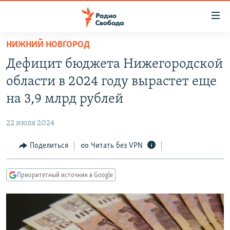
Ссылки
для
упрощенного
НИЖНИЙ НОВГОРОД
ПРОГРАММЫ
доступа
Дефицит бюджета Нижегородской
ПОДКАСТЫ
Вернуться
области в 2024 году вырастет еще
к
АВТОРСКИЕ ПРОЕКТЫ
на 3,9 млрд рублей
основному
ЦИТАТЫ СВОБОДЫ
содержанию
22 июля 2024
Вернутся
МНЕНИЯ
к
Поделиться
Читать без VPN
КУЛЬТУРА
главной
навигации
IDEL.РЕАЛИИ
Приоритетный источник в Google
Вернутся
КАВКАЗ.РЕАЛИИ
к
СЕВЕР.РЕАЛИИ
поиску
СИБИРЬ.РЕАЛИИ