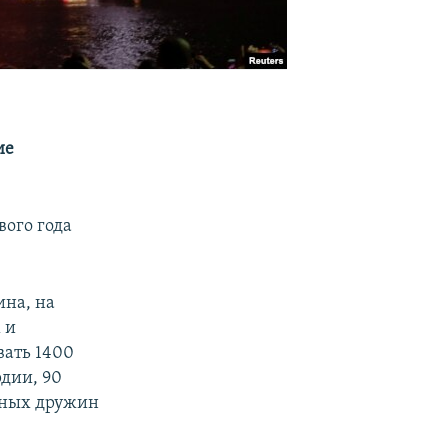
ие
вого года
ина, на
 и
вать 1400
дии, 90
ьных дружин