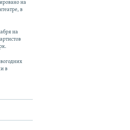
ировано на
театре, в
абря на
 артистов
рк.
овогодних
и в