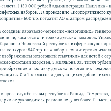
я потратила 690 тысяч рублей, еще полмиллиона – на
 салюта. 1 130 000 рублей администрация Нальчика - н
онфетных наборов. На проведение «корпоративного ку
роприятия» 600 т.р. потратит АО «Газпром распределе
В соседней Карачаево-Черкесии «новогодних» тендеров
меньше, касаются они только детских подарков. Упра
Карачаево-Черкесской республики в сфере закупок ор
два конкурса: 840 т.р. на «наборы кондитерских изде
с изображением новогодней тематики» для детей с о
возможностями здоровья, 3 миллиона 335 тысяч рублей
приобретение и поставку детских новогодних подарков
учащихся 0 и 1-х классов и для учащихся добившихся 
успехов.
 в пресс-службе главы республики Рашида Темрезова, 
арки от руководителя региона получат более 11 тысяч 