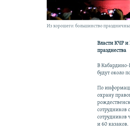
Из хорошего: большинство праздничны
Власти КЧР и
празднества
В Кабардино-
будут около п
По информаци
охрану право
рождественск
сотрудников 
сотрудников 
и 60 казаков.