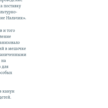
 проведение
а поставку
льтурно-
ние Нальчик».
 и того
вление
ганизовало
лий в мешочке
граниченными
 на
 для
особых
в канун
детей.