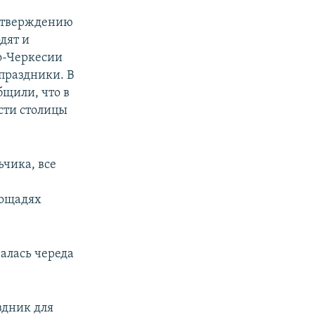
 утверждению
дят и
о-Черкесии
праздники. В
щили, что в
сти столицы
чика, все
лощадях
чалась череда
здник для