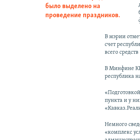
было выделено на
проведение праздников.
В мэрии отме
счет республи
всего средст
В Минфине КБ
республика на
«Подготовкой
пункта и у н
«Кавказ.Реал
Немного сведе
«комплекс усл