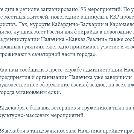
е дни в регионе запланировано 175 мероприятий. По
ме местных жителей, новогодние каникулы в КБР прово
ристов. Так, курорты Кабардино-Балкарии и Карачаев
списке лучших мест России для фрирайда в новогодние 
 администрации Нальчика «Кавказ.Реалии» также сооб
ародных гуляниях ежегодно принимают участие и «го
 проживают в санаторной части города».
Как нам сообщили в пресс-службе администрации Наль
предприятия и организации Нальчика уже завершили
художественное оформление своих фасадов, на всех п
города установлены елки.
22 декабря с бала для ветеранов и тружеников тыла на
культурно-массовых мероприятий.
28 декабря в танцевальном зале Нальчика пройдет пра