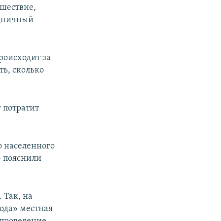
 шествие,
здничный
роисходит за
ть, сколько
 потратит
 населенного
- пояснили
 Так, на
года» местная