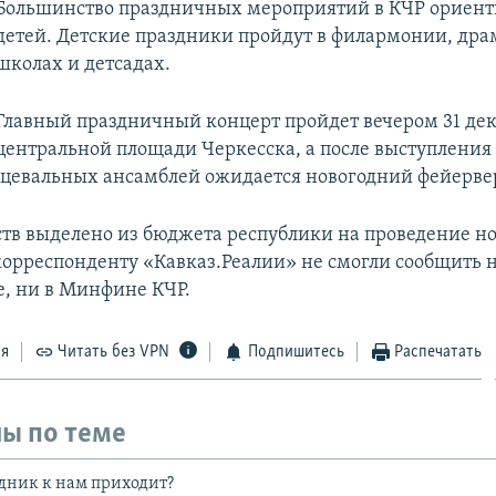
Большинство праздничных мероприятий в КЧР ориент
детей. Детские праздники пройдут в филармонии, драм
школах и детсадах.
Главный праздничный концерт пройдет вечером 31 дек
центральной площади Черкесска, а после выступления
нцевальных ансамблей ожидается новогодний фейерве
ств выделено из бюджета республики на проведение н
корреспонденту «Кавказ.Реалии» не смогли сообщить н
е, ни в Минфине КЧР.
ся
Читать без VPN
Подпишитесь
Распечатать
ы по теме
здник к нам приходит?