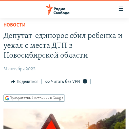
Ссылки
для
упрощенного
НОВОСТИ
ПРОГРАММЫ
доступа
Депутат-единорос сбил ребенка и
ПОДКАСТЫ
Вернуться
уехал с места ДТП в
к
АВТОРСКИЕ ПРОЕКТЫ
Новосибирской области
основному
ЦИТАТЫ СВОБОДЫ
содержанию
31 октября 2022
Вернутся
МНЕНИЯ
к
Поделиться
Читать без VPN
КУЛЬТУРА
главной
навигации
IDEL.РЕАЛИИ
Приоритетный источник в Google
Вернутся
КАВКАЗ.РЕАЛИИ
к
СЕВЕР.РЕАЛИИ
поиску
СИБИРЬ.РЕАЛИИ