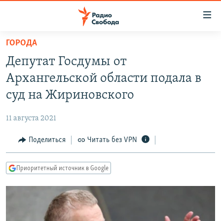
Ссылки
для
упрощенного
ГОРОДА
ПРОГРАММЫ
доступа
Депутат Госдумы от
ПОДКАСТЫ
Вернуться
Архангельской области подала в
к
АВТОРСКИЕ ПРОЕКТЫ
суд на Жириновского
основному
ЦИТАТЫ СВОБОДЫ
содержанию
11 августа 2021
Вернутся
МНЕНИЯ
к
Поделиться
Читать без VPN
КУЛЬТУРА
главной
навигации
IDEL.РЕАЛИИ
Приоритетный источник в Google
Вернутся
КАВКАЗ.РЕАЛИИ
к
СЕВЕР.РЕАЛИИ
поиску
СИБИРЬ.РЕАЛИИ