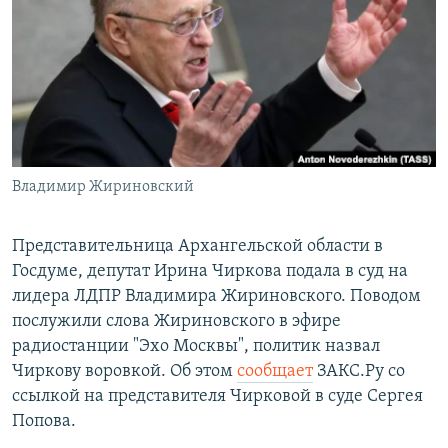
РАСПИСАНИЕ ВЕЩАНИЯ
ПОДПИШИТЕСЬ НА РАССЫЛКУ
СОЦИАЛЬНЫЕ СЕТИ
Владимир Жириновский
Все сайты РСЕ/РС
Представительница Архангельской области в
Госдуме, депутат Ирина Чиркова подала в суд на
лидера ЛДПР Владимира Жириновского. Поводом
послужили слова Жириновского в эфире
радиостанции "Эхо Москвы", политик назвал
Чиркову воровкой. Об этом
сообщает
ЗАКС.Ру со
ссылкой на представителя Чирковой в суде Сергея
Попова.