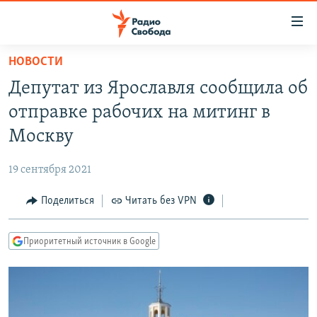
Ссылки
для
упрощенного
НОВОСТИ
ПРОГРАММЫ
доступа
Депутат из Ярославля сообщила об
ПОДКАСТЫ
Вернуться
отправке рабочих на митинг в
к
АВТОРСКИЕ ПРОЕКТЫ
Москву
основному
ЦИТАТЫ СВОБОДЫ
содержанию
19 сентября 2021
Вернутся
МНЕНИЯ
к
Поделиться
Читать без VPN
КУЛЬТУРА
главной
навигации
IDEL.РЕАЛИИ
Приоритетный источник в Google
Вернутся
КАВКАЗ.РЕАЛИИ
к
СЕВЕР.РЕАЛИИ
поиску
СИБИРЬ.РЕАЛИИ