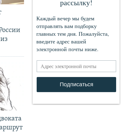
т
России
 из
двоката
маршрут