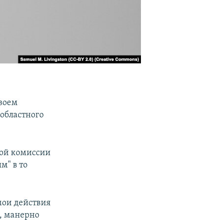
воем
 областного
ной комиссии
м" в то
мои действия
, манерно