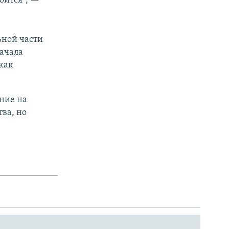
оится", —
ьной части
ачала
как
ние на
ва, но