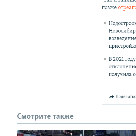
"Так и запише
позже
отреаг
Недостроен
Новосибирс
возведени
пристройк
В 2021 год
отклонение
получила о
Поделить
Смотрите также