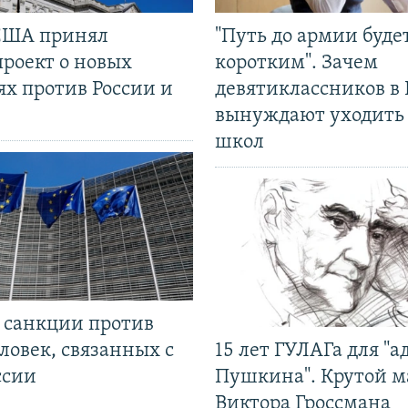
США принял
"Путь до армии буде
проект о новых
коротким". Зачем
ях против России и
девятиклассников в 
вынуждают уходить
школ
л санкции против
ловек, связанных с
15 лет ГУЛАГа для "а
ссии
Пушкина". Крутой 
Виктора Гроссмана