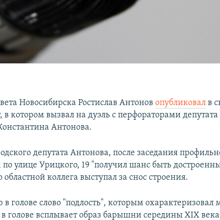
овета Новосибирска Ростислав Антонов
опубликовал
в с
, в котором вызвал на дуэль с перфораторами депутата
Константина Антонова.
родского депутата Антонова, после заседания профиль
 по улице Урицкого, 19 "получил шанс быть достроенны
о областной коллега выступал за снос строения.
 в голове слово "подлость", которым охарактеризовал 
 в голове всплывает образ барышни середины XIX века