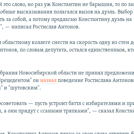
это слово, но раз уж Константин не барышня, то по з
добные высказывания полагался вызов на дуэль. Выбор
ь за собой, а потому предлагаю Константину дуэль на
", — написал Ростислав Антонов.
областному коллеге снести на скорость одну из стен д
нтонов, по словам депутата, остался единственным, кт
обрания Новосибирской области не принял предложени
"Прецедентом" он
назвал
поведение Ростислава Антонов
" и "шутовским".
осоветовать — пусть устроит баттл с избирателями и пр
, а они придут с ссаными тряпками", — сказал Конста