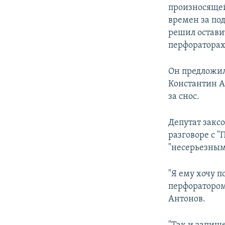
произносящей 
времен за по
решил оставит
перфораторах
Он предложил 
Константин А
за снос.
Депутат закс
разговоре с 
"несерьезным
"Я ему хочу п
перфоратором
Антонов.