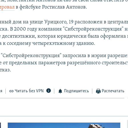
м, Константин Антонов лично за свои слова ответить б
ировал
в фейсбуке Ростислав Антонов.
ный дом на улице Урицкого, 19 расположен в централ
ка. В 2000 году компания "Сибстройреконструкция" н
е десятиэтажки, которая юридически была оформлена 
а к соседнему четырехэтажному зданию.
у "Сибстройреконструкция" запросила в мэрии разреше
 от предельных параметров разрешённого строительст
тказ.
ся
Читать без VPN
Подпишитесь
Распечатать