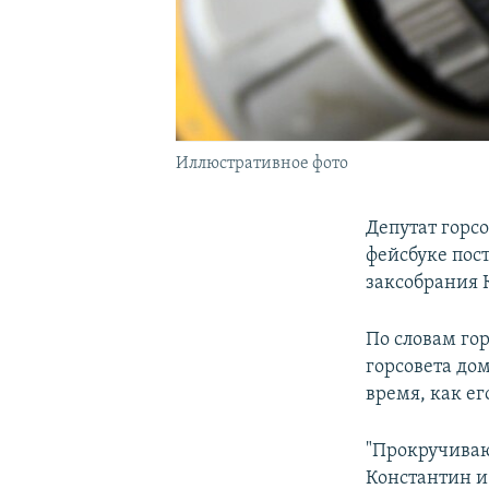
Иллюстративное фото
Депутат горс
фейсбуке пост
заксобрания 
По словам го
горсовета дом
время, как ег
"Прокручиваю
Константин и