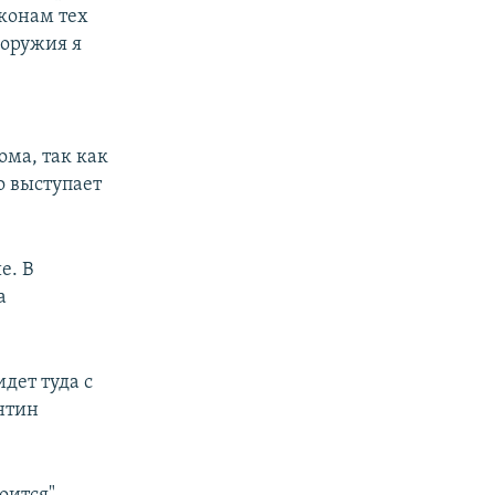
аконам тех
 оружия я
ома, так как
о выступает
е. В
а
идет туда с
нтин