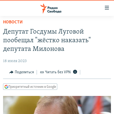
Ссылки
для
упрощенного
НОВОСТИ
ПРОГРАММЫ
доступа
Депутат Госдумы Луговой
ПОДКАСТЫ
Вернуться
пообещал "жёстко наказать"
к
АВТОРСКИЕ ПРОЕКТЫ
депутата Милонова
основному
ЦИТАТЫ СВОБОДЫ
содержанию
18 июля 2023
Вернутся
МНЕНИЯ
к
Поделиться
Читать без VPN
КУЛЬТУРА
главной
навигации
IDEL.РЕАЛИИ
Приоритетный источник в Google
Вернутся
КАВКАЗ.РЕАЛИИ
к
СЕВЕР.РЕАЛИИ
поиску
СИБИРЬ.РЕАЛИИ