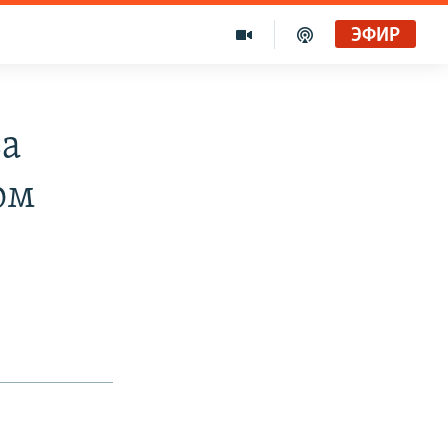
ЭФИР
за
ом