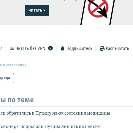
читать >
ся
Читать без VPN
Подпишитесь
Распечатать
е в категориях
орода
ы по теме
ли обратились к Путину из-за состояния медицины
енсионеры попросили Путина лишить их пенсии