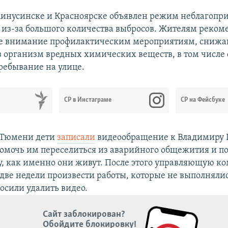
Минусинске и Красноярске объявлен режим неблагопр
 из-за большого количества выбросов. Жителям реком
бое внимание профилактическим мероприятиям, сни
в организм вредных химических веществ, в том числе
пребывание на улице.
СР в Инстаграме
СР на Фейсбуке
в Тюмени дети
записали
видеообращение к Владимиру 
омочь им переселиться из аварийного общежития и п
у, как именно они живут. После этого управляющую к
 две недели произвести работы, которые не выполнялис
осили удалить видео.
Сайт заблокирован?
Обойдите блокировку!