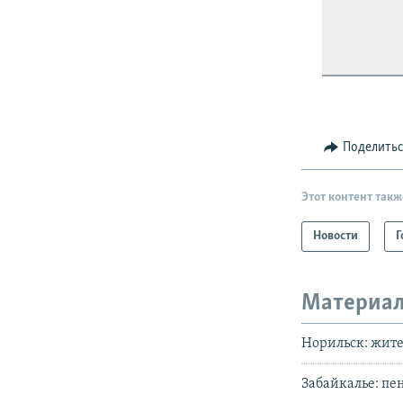
Поделить
Этот контент такж
Новости
Г
Материал
Норильск: жите
Забайкалье: п