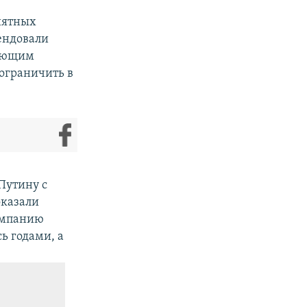
иятных
ендовали
жающим
 ограничить в
Путину с
оказали
омпанию
ь годами, а