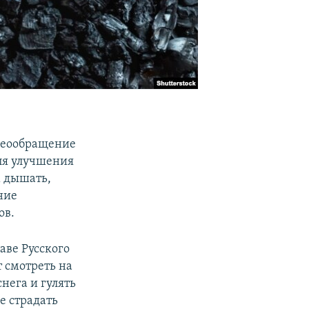
деообращение
ля улучшения
м дышать,
ние
ов.
аве Русского
т смотреть на
снега и гулять
е страдать