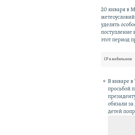
20 января в 
метеоусловий
уделять осо
поступление 
этот период 
СР в мобильном
В январе 
просьбой п
президент
обязали за
детей попр