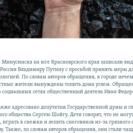
 Минусинска на юге Красноярского края записали ви
 России Владимиру Путину с просьбой принять меры д
кологией. По словам авторов обращения, в городе нече
стные жители вынуждены топить дома углем. Обраще
в социальных сетях общественный деятель Иван Федор
кже адресовано депутатам Государственной думы и гл
го общества Сергею Шойгу. Дети говорят, что не могу
, играть в снежки и лепить снеговиков из-за грязного 
у. Также, по словам авторов обращения, они стали чащ