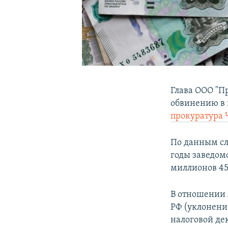
Глава ООО "П
обвинению в 
прокуратура 
По данным сл
годы заведом
миллионов 45
В отношении 
РФ (уклонени
налоговой де