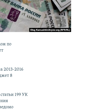
дом по
ет
а 2013-2016
джет 8
статьи 199 УК
ения
ведомо