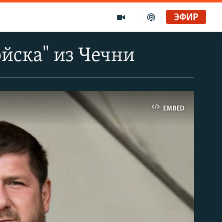
ЭФИР
йска" из Чечни
EMBED