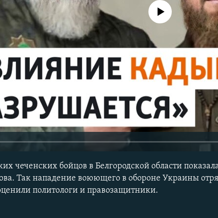
No media source currently avail
их чеченских бойцов в Белгородской области показала
ва. Так нападение воюющего в обороне Украины отря
оценили политологи и правозащитники.