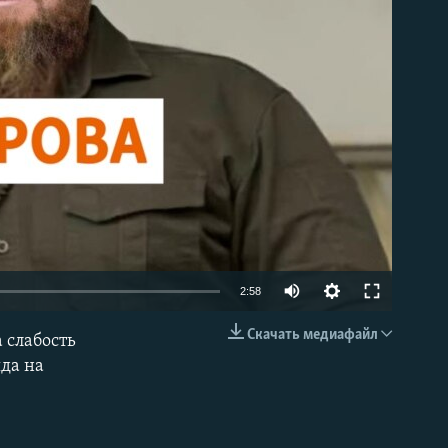
able
Auto
2:58
240p
Скачать медиафайл
 слабость
EMBED
360p
да на
480p
720p