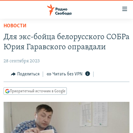
Ссылки
для
упрощенного
НОВОСТИ
ПРОГРАММЫ
доступа
Для экс-бойца белорусского СОБРа
ПОДКАСТЫ
Вернуться
Юрия Гаравского оправдали
к
АВТОРСКИЕ ПРОЕКТЫ
основному
28 сентября 2023
ЦИТАТЫ СВОБОДЫ
содержанию
Вернутся
МНЕНИЯ
Поделиться
Читать без VPN
к
КУЛЬТУРА
главной
Приоритетный источник в Google
навигации
IDEL.РЕАЛИИ
Вернутся
КАВКАЗ.РЕАЛИИ
к
СЕВЕР.РЕАЛИИ
поиску
СИБИРЬ.РЕАЛИИ