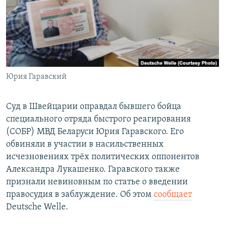
РАСПИСАНИЕ ВЕЩАНИЯ
ПОДПИШИТЕСЬ НА РАССЫЛКУ
СОЦИАЛЬНЫЕ СЕТИ
Юрия Гаравский
Суд в Швейцарии оправдал бывшего бойца
специального отряда быстрого реагирования
Все сайты РСЕ/РС
(СОБР) МВД Беларуси Юрия Гаравского. Его
обвиняли в участии в насильственных
исчезновениях трёх политических оппонентов
Александра Лукашенко. Гаравского также
признали невиновным по статье о введении
правосудия в заблуждение. Об этом
сообщает
Deutsche Welle.