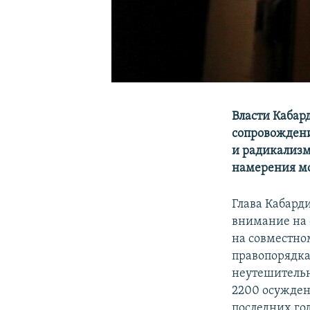
Власти Кабар
сопровождени
и радикализм 
намерения мог
Глава Кабард
внимание на 
на совместно
правопорядка
неутешительн
2200 осужден
последних го