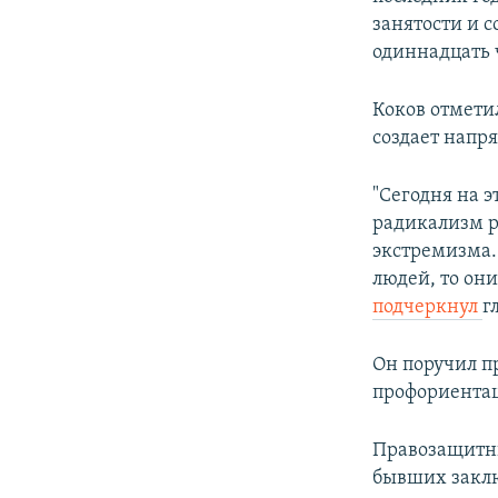
занятости и 
одиннадцать 
Коков отмети
создает напр
"Сегодня на 
радикализм р
экстремизма.
людей, то они
подчеркнул
г
Он поручил п
профориента
Правозащитни
бывших заклю