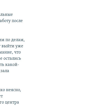
альные
работу после
им по делам,
у выйти уже
мание, что
е остались
ить какой-
азала
ко неясно,
ет
го центра