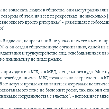
и не вовлекать людей в общество, они могут радикализ
 говорим об этом на всех перекрестках, но насколько 
езно или это просто риторика?" - размышляет собесед
и".
ый адвокат, попросивший не упоминать его имени, пр
 90-х он создал общественную организацию, одной из 
 адаптация и трудоустройство лиц, освободившихся из
ако инициативу не поддержали.
 я приходил и в КГБ, и в МВД, и еще много куда. Мне
и освободившихся. МВД сослалось на секретность, в КГ
ВД не лезут и предложили заняться жертвами политиче
ндюганам это тоже не было интересно, так как они опа
тниками сотрудничества с властью", - вспоминает адво