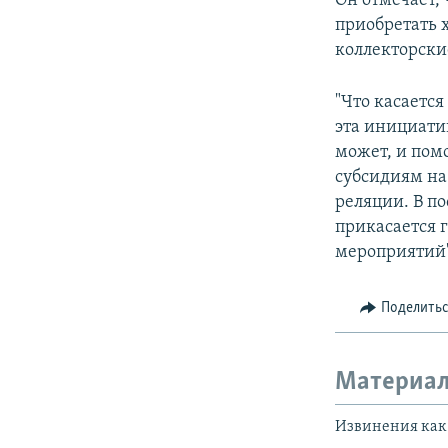
Он отмечает,
приобретать 
коллекторски
"Что касаетс
эта инициатив
может, и пом
субсидиям на
реляции. В по
прикасается 
мероприятий"
Поделить
Материал
Извинения как