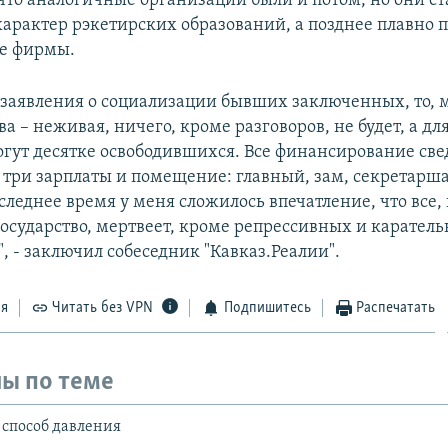
 что аналогичные организации были и потом, но они ст
характер рэкетирских образований, а позднее плавно 
е фирмы.
я заявления о социализации бывших заключенных, то, 
а – неживая, ничего, кроме разговоров, не будет, а дл
огут десятке освободившихся. Все финансирование све
 три зарплаты и помещение: главный, зам, секретарша
следнее время у меня сложилось впечатление, что все,
государство, мертвеет, кроме репрессивных и карател
, - заключил собеседник "Кавказ.Реалии".
ся
Читать без VPN
Подпишитесь
Распечатать
ы по теме
 способ давления