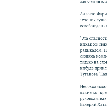
заявления вла
Адвокат Фари
течения сущес
освобождения
"Эта опасност
никак не свя
радикалом. Но
создана комис
только на сло
нибудь прикла
Туганова "Кав
Необходимост
какие конкре
руководитель
Валерий Хата