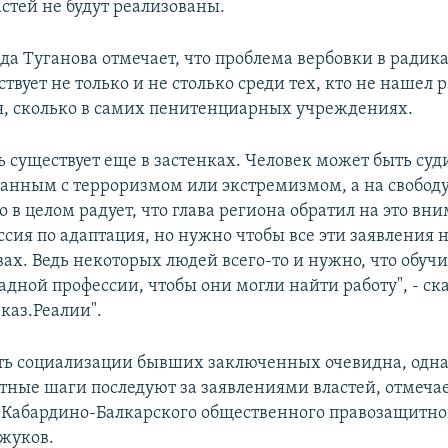
стей не будут реализованы.
да Туганова отмечает, что проблема вербовки в радик
твует не только и не столько среди тех, кто не нашел 
, сколько в самих пенитенциарных учреждениях.
ь существует еще в застенках. Человек может быть суд
занным с терроризмом или экстремизмом, а на свобод
 в целом радует, что глава региона обратил на это вни
сия по адаптация, но нужно чтобы все эти заявления н
вах. Ведь некоторых людей всего-то и нужно, что обуч
дной профессии, чтобы они могли найти работу", - ск
каз.Реалии".
ь социализации бывших заключенных очевидна, одна
тные шаги последуют за заявлениями властей, отмеча
 Кабардино-Балкарского общественного правозащитно
жуков.