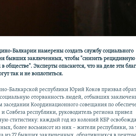
дино-Балкарии намерены создать службу социального
я бывших заключенных, чтобы "снизить рецидивную 
в обществе". Эксперты опасаются, что на деле эти бла
ут так и не воплотиться.
ино-Балкарской республики Юрий Коков призвал обра
социальную оторванность людей, отбывших заключени
м заседании Координационного совещания по обеспе
 и Совбеза республики, руководитель региона привел
ую статистику: каждый год из колоний КБР освобожд
ных, более восьмисот из них – жители республики, за 
да из 77 бывших заключенных, обратившихся в центры 