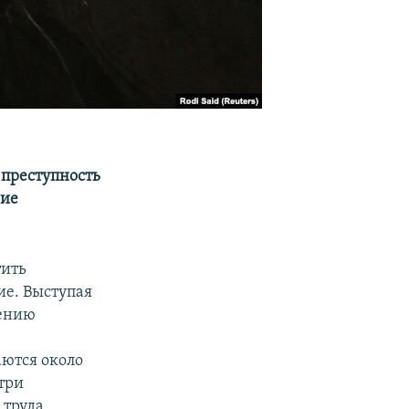
преступность
гие
тить
е. Выступая
чению
аются около
три
труда,