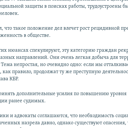
социальной защиты в поисках работы, трудоустроены б
человек.
л, что такое положение дел влечет рост рецидивной пр
яженность в обществе.
этих нюансах спекулируют, эту категорию граждан рек
азных направлений. Они очень легкая добыча для тер
 Тема непростая, но очевидно одно: если мы отталкив
, как правило, продолжат ту же преступную деятельност
лава КБР.
ринять дополнительные усилия по повышению уровня 
ции ранее судимых.
ки и адвокаты соглашаются, что необходимость соци
ченных назрела давно, однако существуют опасения, 