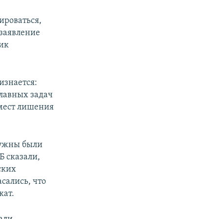
ироваться,
[заявление
ник
изнается:
главных задач
 мест лишения
 нужны были
Б сказали,
ских
сались, что
кат.