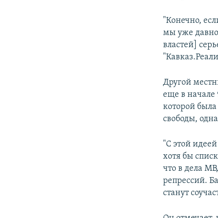
"Конечно, есл
мы уже давно
властей] серь
"Кавказ.Реали
Другой местн
еще в начале
которой была
свободы, одн
"С этой идеей
хотя бы списк
что в дела М
репрессий. Ба
станут соучас