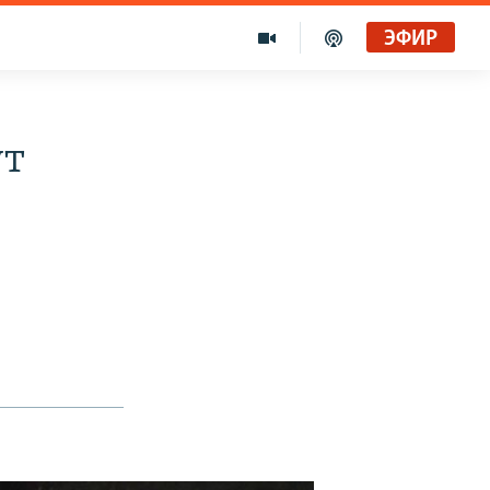
ЭФИР
ут