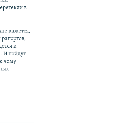
али
перетекли в
мне кажется,
я рапортов,
дется к
. И пойдут
 к чему
ьных