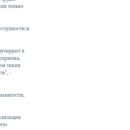
ыли только
еступности и
рутируют в
роризма,
аем таких
ь", -
занятости,
ализации
что