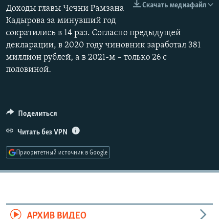
Скачать медиафайл
Доходы главы Чечни Рамзана
РАСПИСАНИЕ ВЕЩАНИЯ
360p
Кадырова за минувший год
ПОДПИШИТЕСЬ НА РАССЫЛКУ
сократились в 14 раз. Согласно предыдущей
480p
Auto
240p
360p
480p
декларации, в 2020 году чиновник заработал 381
720p
СОЦИАЛЬНЫЕ СЕТИ
миллион рублей, а в 2021-м – только 26 с
720p
1080p
1080p
половиной.
Поделиться
Все сайты РСЕ/РС
Читать без VPN
Приоритетный источник в Google
АРХИВ ВИДЕО