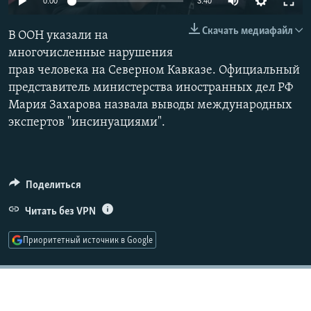
0:00
3:40
РАСПИСАНИЕ ВЕЩАНИЯ
240p
Скачать медиафайл
В ООН указали на
ПОДПИШИТЕСЬ НА РАССЫЛКУ
360p
многочисленные нарушения
прав человека на Северном Кавказе. Официальный
480p
СОЦИАЛЬНЫЕ СЕТИ
Auto
240p
360p
480p
представитель министерства иностранных дел РФ
720p
Мария Захарова назвала выводы международных
720p
1080p
1080p
экспертов "инсинуациями".
Все сайты РСЕ/РС
Поделиться
Читать без VPN
Приоритетный источник в Google