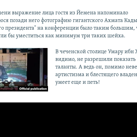
мени выражение лица гостя из Йемена напоминало
я позади него фотографию гигантского Ахмата Кадыр
ого президента" на конференции было таким большим, 
огли бы уместиться как минимум три таких шейха.
В чеченской столице Умару ибн 
видимо, не разрешили показать 
таланты. А ведь он, помимо нев
артистизма и блестящего владе
умеет еще и петь!