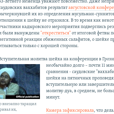
53-летнего йеменца уважают повсеместно. Даже непр
саудовских ваххабитов результат
августовской конфер
вычеркнувшей их из определения мусульман-суннитов
отношении к шейху не отразился. В то время как неко
участники кадыровского мероприятия подверглись ре
и были вынуждены
"откреститься"
от итоговой фетвы п
негативной реакции обиженных салафитов, о шейхе 
отзываться только с хорошей стороны.​
Вступительная молитва шейха на конференции в Гроз
необычайно долго – почти 11 мин
сравнения - саудовские "ваххаб
шейхи на пятничных проповедях
вступительную или завершител
молитву-дуа, в среднем, не боль
минут.
то внезапно таращил
ривал их,
Камера зафиксировала
, что дел