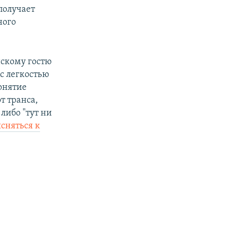
получает
ного
нскому гостю
 с легкостью
онятие
т транса,
либо "тут ни
сняться к