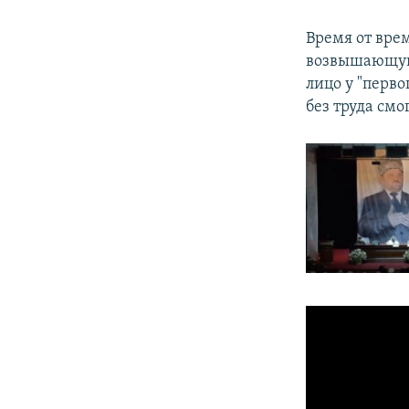
Время от вре
возвышающуюс
лицо у "перв
без труда см