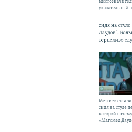
многозначител
указательный па
сидя на стул
Даудов". Бол
терпеливо слу
Межиев стал за
сидя на стуле п
которой почему
«Магомед Дауд