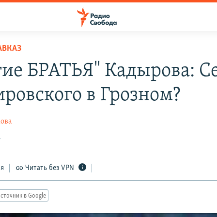
АВКАЗ
гие БРАТЬЯ" Кадырова: С
ровского в Грозном?
ова
7
ся
Читать без VPN
сточник в Google