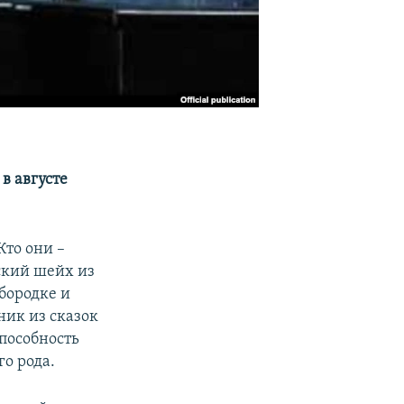
в августе
то они –
ский шейх из
бородке и
ник из сказок
пособность
о рода.