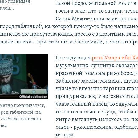
ьно поднимая
такой продолжительной молитв
лец...
гости в зале: кто-то заснул, чеч
Салах Межиев стал заметно пок
е перед табличкой, на которой почему-то было написан
ьшинство же присутствующих просто с закрытыми гла
шали шейха – при этом не все понимали, о чем тот пр
Последующая
речь Умара ибн Х
мусульманах-суннитах оказалас
красочной, чем сам рыжебород
Забавные жесты, мимика, шутки
чалме то внезапно таращил глаза
прищуривал их, многозначител
указательный палец, то задумчи
метно покачиваться,
их на несколько секунд, чтобы 
еред табличкой, на
хитро выглянуть наискось из-по
-то было написано
ов»
ответ - рукоплескания, одобрит
из зала.