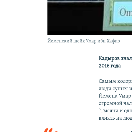
Йеменский шейх Умар ибн Хафиз
Кадыров знал
2016 года
Самым колори
люди сунны и
Йемена Умар 
огромной чал
"Тысячи и од
влиять на лю