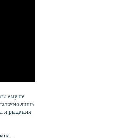
ого ему не
статочно лишь
ы и рыдания
рана –