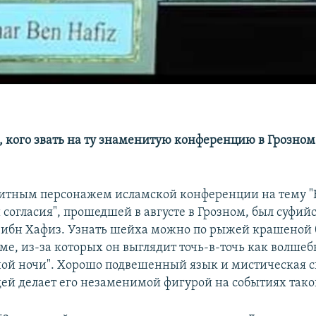
, кого звать на ту знаменитую конференцию в Грозном 
тным персонажем исламской конференции на тему "К
 согласия", прошедшей в августе в Грозном, был суфий
ибн Хафиз. Узнать шейха можно по рыжей крашеной 
ме, из-за которых он выглядит точь-в-точь как волшеб
ной ночи". Хорошо подвешенный язык и мистическая с
дей делает его незаменимой фигурой на событиях таког