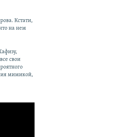
ова. Кстати,
что на нем
Хафизу,
все свои
ероятного
ния мимикой,