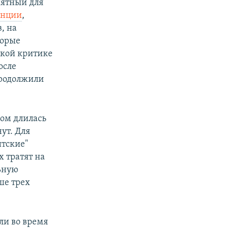
иятный для
енции
,
, на
торые
зкой критике
осле
продолжили
ном длилась
ут. Для
итские"
 тратят на
ьную
ше трех
али во время