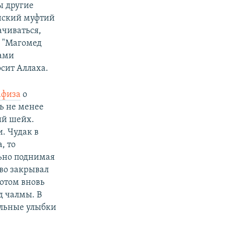
ы другие
енский муфтий
ачиваться,
о "Магомед
зами
осит Аллаха.
афиза
о
ь не менее
ый шейх.
. Чудак в
, то
ьно поднимая
во закрывал
потом вновь
д чалмы. В
ельные улыбки