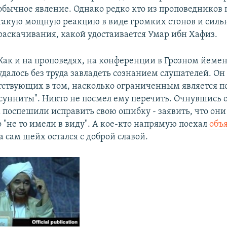
обычное явление. Однако редко кто из проповедников 
такую мощную реакцию в виде громких стонов и силь
раскачивания, какой удостаивается Умар ибн Хафиз.
Как и на проповедях, на конференции в Грозном йеме
удалось без труда завладеть сознанием слушателей. Он
тствующих в том, насколько ограниченным является п
сунниты". Никто не посмел ему перечить. Очнувшись о
 поспешили исправить свою ошибку - заявить, что они 
 "не то имели в виду". А кое-кто напрямую поехал
объя
 а сам шейх остался с доброй славой.