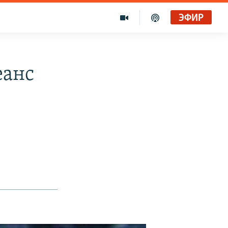
ЭФИР
еанс