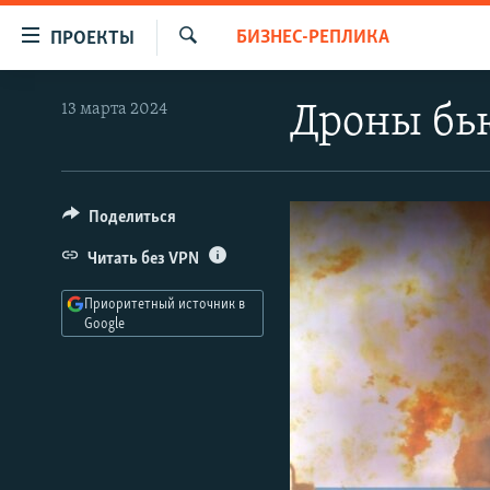
Ссылки
БИЗНЕС-РЕПЛИКА
ПРОЕКТЫ
для
Искать
упрощенного
ПРОГРАММЫ
13 марта 2024
Дроны бью
доступа
ПОДКАСТЫ
Вернуться
АВТОРСКИЕ ПРОЕКТЫ
к
основному
ЦИТАТЫ СВОБОДЫ
Поделиться
содержанию
МНЕНИЯ
Читать без VPN
Вернутся
КУЛЬТУРА
к
Приоритетный источник в
главной
Google
IDEL.РЕАЛИИ
навигации
КАВКАЗ.РЕАЛИИ
Вернутся
к
СЕВЕР.РЕАЛИИ
поиску
СИБИРЬ.РЕАЛИИ