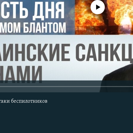
No media source currently avail
таки беспилотников