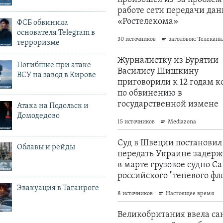
ФСБ обвинила
основателя Telegram в
терроризме
Погибшие при атаке
ВСУ на завод в Кирове
Атака на Подольск и
Домодедово
Облавы и рейды
Эвакуация в Таганроге