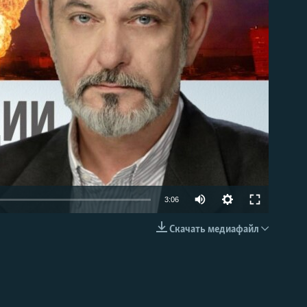
able
Auto
3:06
240p
Скачать медиафайл
EMBED
360p
480p
720p