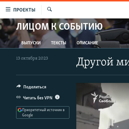
Ссылки
ПРОЕКТЫ
для
Искать
упрощенного
ЛИЦОМ К СОБЫТИЮ
ПРОГРАММЫ
доступа
ПОДКАСТЫ
Вернуться
ВЫПУСКИ
ТЕКСТЫ
ОПИСАНИЕ
АВТОРСКИЕ ПРОЕКТЫ
к
основному
ЦИТАТЫ СВОБОДЫ
13 октября 2023
Другой м
содержанию
МНЕНИЯ
Вернутся
КУЛЬТУРА
к
главной
Поделиться
IDEL.РЕАЛИИ
навигации
КАВКАЗ.РЕАЛИИ
Читать без VPN
Вернутся
к
СЕВЕР.РЕАЛИИ
Приоритетный источник в
поиску
Google
СИБИРЬ.РЕАЛИИ