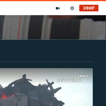
ЭФИР
EMBED