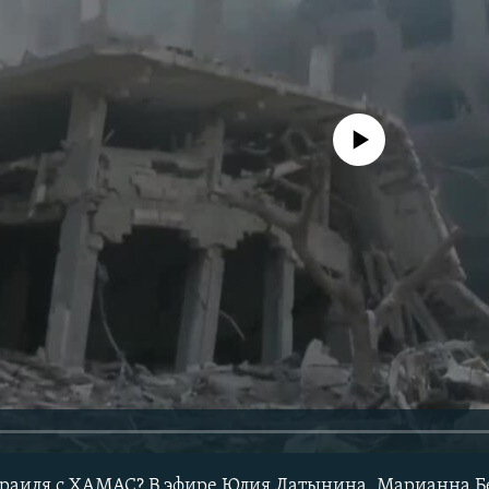
No media source currently avail
зраиля с ХАМАС? В эфире Юлия Латынина, Марианна Б