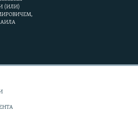
EMBED
360p
И (ИЛИ)
МИРОВИЧЕМ,
480p
ХАИЛА
720p
1080p
480p
И
ЕНТА