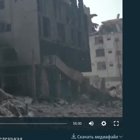
able
Auto
55:00
240p
Скачать медиафайл
еленькая