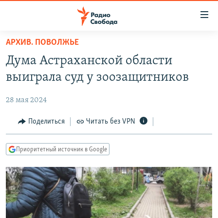
Ссылки
для
упрощенного
АРХИВ. ПОВОЛЖЬЕ
ПРОГРАММЫ
доступа
Дума Астраханской области
ПОДКАСТЫ
Вернуться
выиграла суд у зоозащитников
к
АВТОРСКИЕ ПРОЕКТЫ
основному
28 мая 2024
ЦИТАТЫ СВОБОДЫ
содержанию
Вернутся
МНЕНИЯ
Поделиться
Читать без VPN
к
КУЛЬТУРА
главной
Приоритетный источник в Google
навигации
IDEL.РЕАЛИИ
Вернутся
КАВКАЗ.РЕАЛИИ
к
СЕВЕР.РЕАЛИИ
поиску
СИБИРЬ.РЕАЛИИ