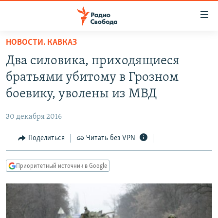
Ссылки
для
упрощенного
НОВОСТИ. КАВКАЗ
ПРОГРАММЫ
доступа
Два силовика, приходящиеся
ПОДКАСТЫ
Вернуться
братьями убитому в Грозном
к
АВТОРСКИЕ ПРОЕКТЫ
боевику, уволены из МВД
основному
ЦИТАТЫ СВОБОДЫ
содержанию
30 декабря 2016
Вернутся
МНЕНИЯ
к
Поделиться
Читать без VPN
КУЛЬТУРА
главной
навигации
IDEL.РЕАЛИИ
Приоритетный источник в Google
Вернутся
КАВКАЗ.РЕАЛИИ
к
СЕВЕР.РЕАЛИИ
поиску
СИБИРЬ.РЕАЛИИ