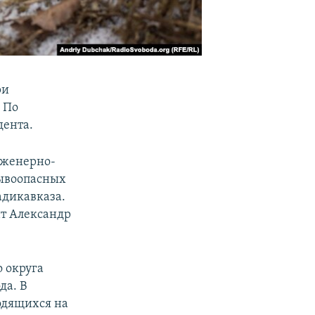
ри
. По
дента.
нженерно-
рывоопасных
адикавказа.
нт Александр
 округа
да. В
одящихся на