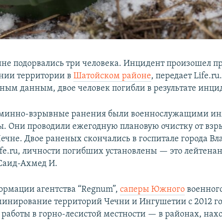
ине подорвались три человека. Инцидент произошел п
нии территории в
Шатойском районе
, передает Life.ru
ным данным, двое человек погибли в результате инци
минно-взрывные ранения были военнослужащими и
ы. Они проводили ежегодную плановую очистку от вз
Чечне. Двое раненых скончались в госпитале города Вл
fe.ru, личности погибших установлены — это лейтена
 Саид-Ахмед И.
ормации агентства “Regnum”,
саперы Южного
военного
минирование территорий Чечни и Ингушетии с 2012 го
 работы в горно-лесистой местности — в районах, нах