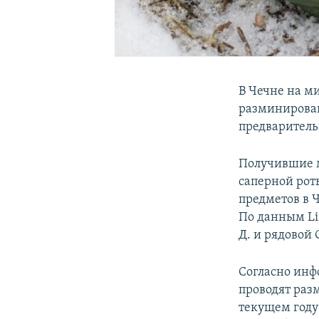
В Чечне на м
разминирова
предваритель
Получившие 
саперной рот
предметов в 
По данным Li
Д. и рядовой
Согласно инф
проводят раз
текущем году