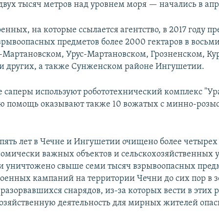
 двух тысяч метров над уровнем моря — начались в апр
нных, на которые ссылается агентство, в 2017 году пр
взрывоопасных предметов более 2000 гектаров в восьм
-Мартановском, Урус-Мартановском, Грозненском, Ку
и других, а также Сунженском районе Ингушетии.
те саперы используют робототехнический комплекс "Ур
ю помощь оказывают также 10 вожатых с минно-роз
 пять лет в Чечне и Ингушетии очищено более четырех
номически важных объектов и сельскохозяйственных у
и уничтожено свыше семи тысяч взрывоопасных предм
военных кампаний на территории Чечни до сих пор в з
разорвавшихся снарядов, из-за которых вести в этих 
озяйственную деятельность для мирных жителей опас