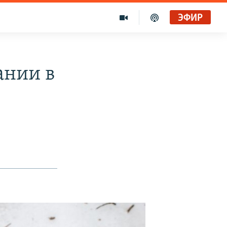
ЭФИР
ании в