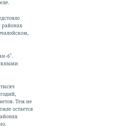
еле.
едстояло
и районах
рчалойском,
ан-6".
ыскными
 тысяч
годий,
етов. Тем не
емле остается
районах
но.