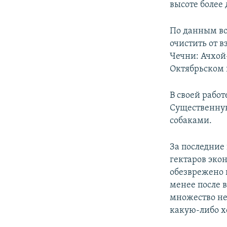
высоте более
По данным вое
очистить от 
Чечни: Ачхой
Октябрьском 
В своей рабо
Существенну
собаками.
За последние
гектаров эко
обезврежено 
менее после 
множество не
какую-либо х