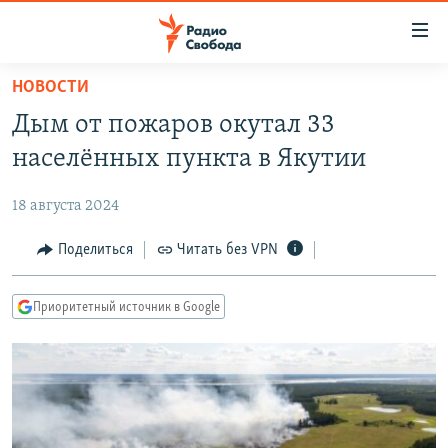
Ссылки
для
упрощенного
НОВОСТИ
ПРОГРАММЫ
доступа
Дым от пожаров окутал 33
ПОДКАСТЫ
Вернуться
населённых пункта в Якутии
к
АВТОРСКИЕ ПРОЕКТЫ
основному
18 августа 2024
ЦИТАТЫ СВОБОДЫ
содержанию
Вернутся
МНЕНИЯ
Поделиться
Читать без VPN
к
КУЛЬТУРА
главной
Приоритетный источник в Google
навигации
IDEL.РЕАЛИИ
Вернутся
КАВКАЗ.РЕАЛИИ
к
СЕВЕР.РЕАЛИИ
поиску
СИБИРЬ.РЕАЛИИ