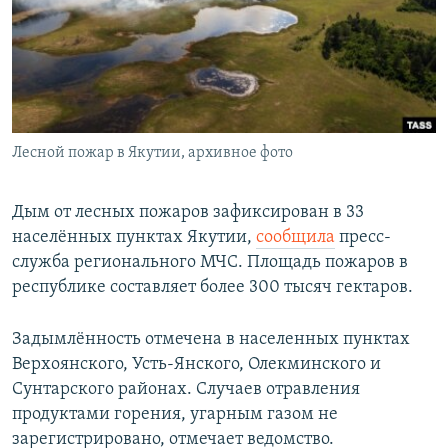
РАСПИСАНИЕ ВЕЩАНИЯ
ПОДПИШИТЕСЬ НА РАССЫЛКУ
СОЦИАЛЬНЫЕ СЕТИ
Лесной пожар в Якутии, архивное фото
Дым от лесных пожаров зафиксирован в 33
населённых пунктах Якутии,
сообщила
пресс-
Все сайты РСЕ/РС
служба регионального МЧС. Площадь пожаров в
республике составляет более 300 тысяч гектаров.
Задымлённость отмечена в населенных пунктах
Верхоянского, Усть-Янского, Олекминского и
Сунтарского районах. Случаев отравления
продуктами горения, угарным газом не
зарегистрировано, отмечает ведомство.