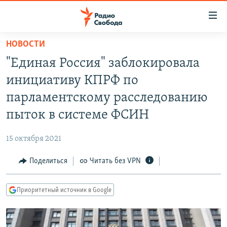
Ссылки
для
упрощенного
НОВОСТИ
ПРОГРАММЫ
доступа
"Единая Россия" заблокировала
ПОДКАСТЫ
Вернуться
инициативу КПРФ по
к
АВТОРСКИЕ ПРОЕКТЫ
парламентскому расследованию
основному
ЦИТАТЫ СВОБОДЫ
содержанию
пыток в системе ФСИН
Вернутся
МНЕНИЯ
к
15 октября 2021
КУЛЬТУРА
главной
Поделиться
Читать без VPN
навигации
IDEL.РЕАЛИИ
Вернутся
КАВКАЗ.РЕАЛИИ
к
Приоритетный источник в Google
СЕВЕР.РЕАЛИИ
поиску
СИБИРЬ.РЕАЛИИ