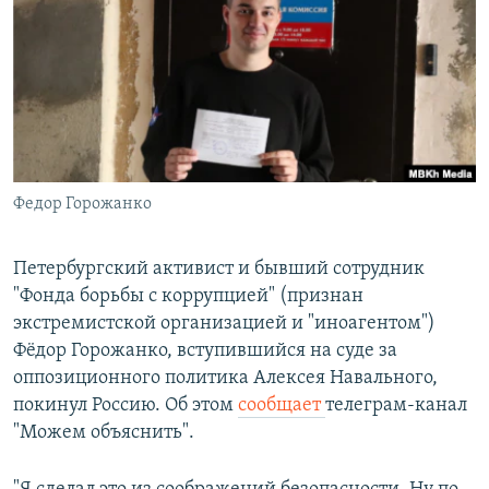
РАСПИСАНИЕ ВЕЩАНИЯ
ПОДПИШИТЕСЬ НА РАССЫЛКУ
СОЦИАЛЬНЫЕ СЕТИ
Федор Горожанко
Все сайты РСЕ/РС
Петербургский активист и бывший сотрудник
"Фонда борьбы с коррупцией" (признан
экстремистской организацией и "иноагентом")
Фёдор Горожанко, вступившийся на суде за
оппозиционного политика Алексея Навального,
покинул Россию. Об этом
сообщает
телеграм-канал
"Можем объяснить".