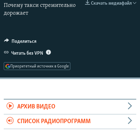
Скачать медиафайл
Почему такси стремительно
РАСПИСАНИЕ ВЕЩАНИЯ
360p
дорожает
ПОДПИШИТЕСЬ НА РАССЫЛКУ
480p
Auto
240p
360p
480p
720p
СОЦИАЛЬНЫЕ СЕТИ
720p
1080p
Поделиться
1080p
Читать без VPN
Приоритетный источник в Google
Все сайты РСЕ/РС
АРХИВ ВИДЕО
СПИСОК РАДИОПРОГРАММ