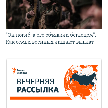
"Он погиб, а его объявили беглецом".
Как семьи военных лишают выплат