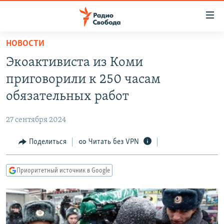
Ссылки
для
упрощенного
НОВОСТИ
ПРОГРАММЫ
доступа
Экоактивиста из Коми
ПОДКАСТЫ
Вернуться
приговорили к 250 часам
к
АВТОРСКИЕ ПРОЕКТЫ
обязательных работ
основному
ЦИТАТЫ СВОБОДЫ
содержанию
27 сентября 2024
Вернутся
МНЕНИЯ
к
Поделиться
Читать без VPN
КУЛЬТУРА
главной
навигации
IDEL.РЕАЛИИ
Приоритетный источник в Google
Вернутся
КАВКАЗ.РЕАЛИИ
к
СЕВЕР.РЕАЛИИ
поиску
СИБИРЬ.РЕАЛИИ