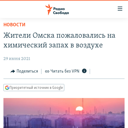
Ссылки
для
упрощенного
НОВОСТИ
ПРОГРАММЫ
доступа
Жители Омска пожаловались на
ПОДКАСТЫ
Вернуться
химический запах в воздухе
к
АВТОРСКИЕ ПРОЕКТЫ
основному
29 июня 2021
ЦИТАТЫ СВОБОДЫ
содержанию
Вернутся
МНЕНИЯ
Поделиться
Читать без VPN
к
КУЛЬТУРА
главной
Приоритетный источник в Google
навигации
IDEL.РЕАЛИИ
Вернутся
КАВКАЗ.РЕАЛИИ
к
СЕВЕР.РЕАЛИИ
поиску
СИБИРЬ.РЕАЛИИ