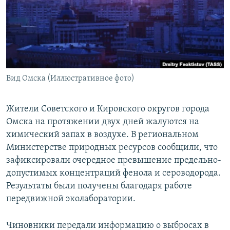
РАСПИСАНИЕ ВЕЩАНИЯ
ПОДПИШИТЕСЬ НА РАССЫЛКУ
СОЦИАЛЬНЫЕ СЕТИ
Вид Омска (Иллюстративное фото)
Жители Советского и Кировского округов города
Омска на протяжении двух дней жалуются на
Все сайты РСЕ/РС
химический запах в воздухе. В региональном
Министерстве природных ресурсов сообщили, что
зафиксировали очередное превышение предельно-
допустимых концентраций фенола и сероводорода.
Результаты были получены благодаря работе
передвижной эколаборатории.
Чиновники передали информацию о выбросах в