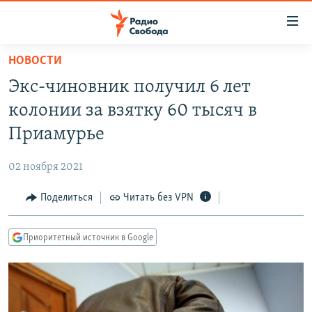
Ссылки
для
упрощенного
НОВОСТИ
ПРОГРАММЫ
доступа
Экс-чиновник получил 6 лет
ПОДКАСТЫ
Вернуться
колонии за взятку 60 тысяч в
к
АВТОРСКИЕ ПРОЕКТЫ
Приамурье
основному
ЦИТАТЫ СВОБОДЫ
содержанию
02 ноября 2021
Вернутся
МНЕНИЯ
к
Поделиться
Читать без VPN
КУЛЬТУРА
главной
навигации
IDEL.РЕАЛИИ
Приоритетный источник в Google
Вернутся
КАВКАЗ.РЕАЛИИ
к
СЕВЕР.РЕАЛИИ
поиску
СИБИРЬ.РЕАЛИИ