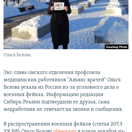
РАСПИСАНИЕ ВЕЩАНИЯ
ПОДПИШИТЕСЬ НА РАССЫЛКУ
СОЦИАЛЬНЫЕ СЕТИ
Ольга Белова
Все сайты РСЕ/РС
Экс-глава омского отделения профсоюза
медицинских работников "Альянс врачей" Ольга
Белова уехала из России из-за уголовного дела о
военных фейках. Информацию редакции
Сибирь.Реалии подтвердили ее друзья, сама
медработник не отвечает на звонки и сообщения.
В распространении военных фейков (статья 207.3
УК РФ) Ольгу Белову
обвинили
в конце декабря из-