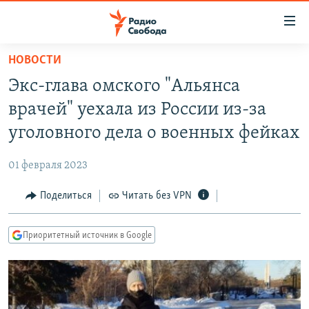
Ссылки
для
упрощенного
НОВОСТИ
ПРОГРАММЫ
доступа
Экс-глава омского "Альянса
ПОДКАСТЫ
Вернуться
врачей" уехала из России из-за
к
АВТОРСКИЕ ПРОЕКТЫ
уголовного дела о военных фейках
основному
ЦИТАТЫ СВОБОДЫ
содержанию
01 февраля 2023
Вернутся
МНЕНИЯ
к
Поделиться
Читать без VPN
КУЛЬТУРА
главной
навигации
IDEL.РЕАЛИИ
Приоритетный источник в Google
Вернутся
КАВКАЗ.РЕАЛИИ
к
СЕВЕР.РЕАЛИИ
поиску
СИБИРЬ.РЕАЛИИ