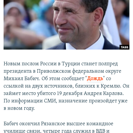
РАСПИСАНИЕ ВЕЩАНИЯ
ПОДПИШИТЕСЬ НА РАССЫЛКУ
СОЦИАЛЬНЫЕ СЕТИ
Новым послом России в Турции станет полпред
президента в Приволжском федеральном округе
Все сайты РСЕ/РС
Михаил Бабич. Об этом сообщает "
Дождь
" со
ссылкой на двух источников, близких к Кремлю. Он
займет место убитого 19 декабря Андрея Карлова.
По информации СМИ, назначение произойдет уже
в новом году.
Бабич окончил Рязанское высшее командное
училище связи, четыре года служил в ВДВ и