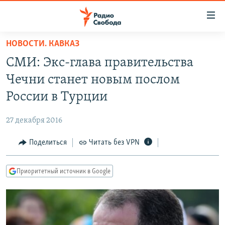
Ссылки
для
упрощенного
НОВОСТИ. КАВКАЗ
ПРОГРАММЫ
доступа
СМИ: Экс-глава правительства
ПОДКАСТЫ
Вернуться
Чечни станет новым послом
к
АВТОРСКИЕ ПРОЕКТЫ
России в Турции
основному
ЦИТАТЫ СВОБОДЫ
содержанию
27 декабря 2016
Вернутся
МНЕНИЯ
к
Поделиться
Читать без VPN
КУЛЬТУРА
главной
навигации
IDEL.РЕАЛИИ
Приоритетный источник в Google
Вернутся
КАВКАЗ.РЕАЛИИ
к
СЕВЕР.РЕАЛИИ
поиску
СИБИРЬ.РЕАЛИИ