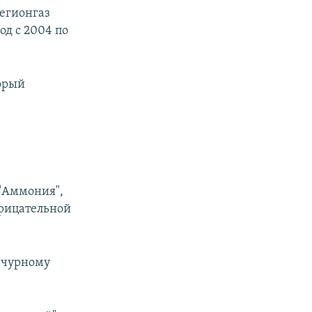
регионгаз
од с 2004 по
орый
 "Аммония",
трицательной
нчурному