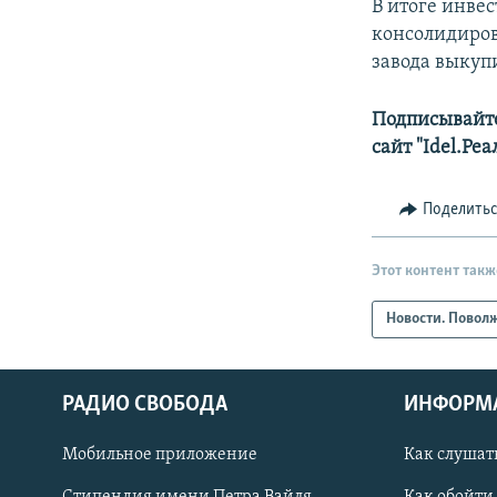
В итоге инве
консолидирова
завода выкупи
Подписывайте
сайт "Idel.Ре
Поделить
Этот контент такж
Новости. Повол
РАДИО СВОБОДА
ИНФОРМ
Мобильное приложение
Как слушат
СОЦИАЛЬНЫЕ СЕТИ