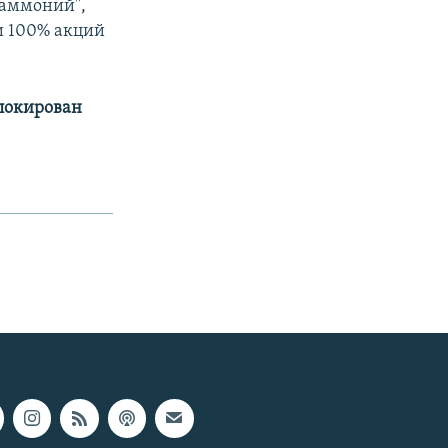
таммоний",
 и 100% акций
аблокирован