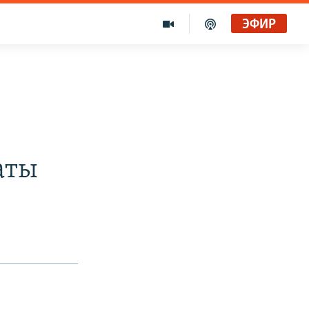
ЭФИР
аты