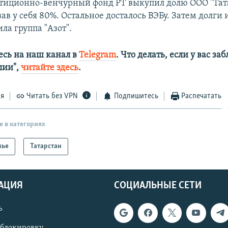
стиционно-венчурный фонд РТ выкупил долю ООО "Та
в у себя 80%. Остальное досталось ВЭБу. Затем долги
ла группа "Азот".
сь на наш канал в
Telegram
. Что делать, если у вас з
алии",
читайте здесь
.
ся
Читать без VPN
Подпишитесь
Распечатать
е в категориях
жье
Татарстан
АЦИЯ
СОЦИАЛЬНЫЕ СЕТИ
ь