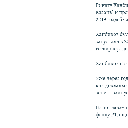
Ринату Ханбик
Казань" и про
2019 годы был
Ханбиков был
запустили в 2
госкорпорация
Ханбиков пок
Уже через го
как докладыв
зоне — минус 
На тот момен
фонду РТ, ещ