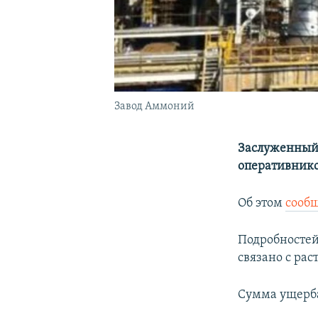
Завод Аммоний
Заслуженный 
оперативнико
Об этом
сооб
Подробностей
связано с ра
Сумма ущерба