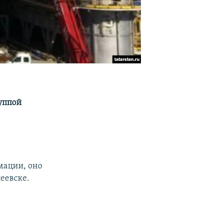
уппой
мации, оно
еевске.