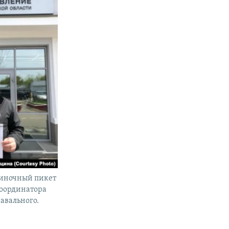
диночный пикет
координатора
авального.