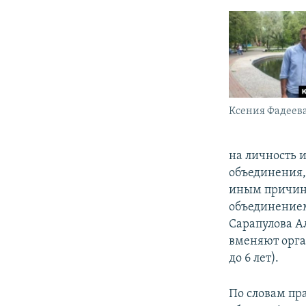
Ксения Фадеев
на личность 
объединения,
иным причине
объединением)
Сарапулова А
вменяют орган
до 6 лет).
По словам пр