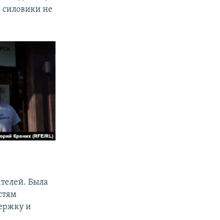
в силовики не
ателей. Была
стям
держку и