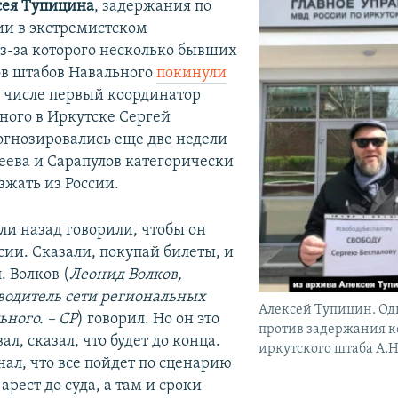
сея Тупицина
, задержания по
тии в экстремистском
из-за которого несколько бывших
в штабов Навального
покинули
м числе первый координатор
ного в Иркутске Сергей
рогнозировались еще две недели
деева и Сарапулов категорически
зжать из России.
ли назад говорили, чтобы он
сии. Сказали, покупай билеты, и
. Волков (
Леонид Волков,
одитель сети региональных
Алексей Тупицин. О
ьного. – СР
) говорил. Но он это
против задержания 
л, сказал, что будет до конца.
иркутского штаба А.Н
нал, что все пойдет по сценарию
рест до суда, а там и сроки