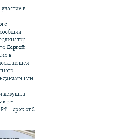
 участие в
ого
, сообщил
ординатор
ого
Сергей
тие в
посягающей
нного
ажданами или
ии девушка
также
РФ – срок от 2