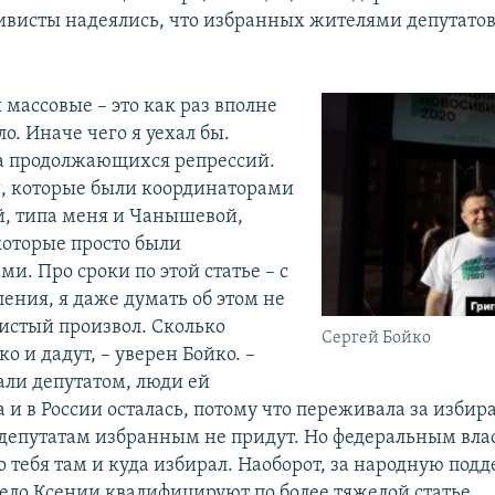
тивисты надеялись, что избранных жителями депутато
массовые – это как раз вполне
. Иначе чего я уехал бы.
а продолжающихся репрессий.
, которые были координаторами
й, типа меня и Чанышевой,
которые просто были
и. Про сроки по этой статье – с
ения, я даже думать об этом не
чистый произвол. Сколько
Сергей Бойко
ко и дадут, – уверен Бойко. –
ли депутатом, люди ей
 и в России осталась, потому что переживала за избир
к депутатам избранным не придут. Но федеральным вла
о тебя там и куда избирал. Наоборот, за народную под
дело Ксении квалифицируют по более тяжелой статье.