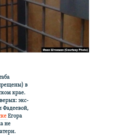
таба
прещены) в
ском крае.
верых: экс-
и Фадеевой,
ске
Егора
а не
атери.