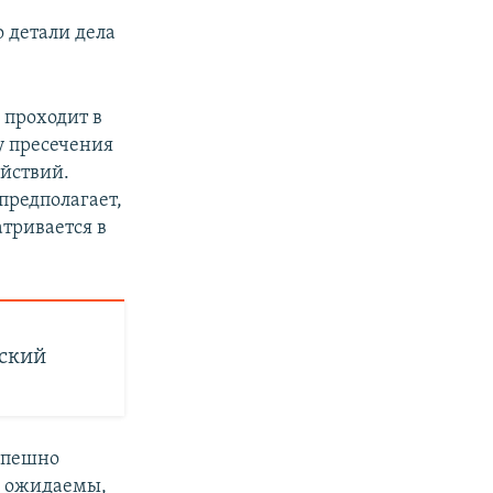
о детали дела
 проходит в
у пресечения
ействий.
предполагает,
атривается в
рский
 спешно
и ожидаемы,