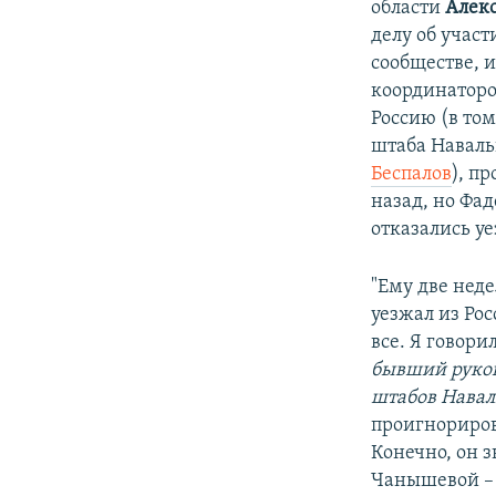
области
Алек
делу об учас
сообществе, 
координаторо
Россию (в то
штаба Наваль
Беспалов
), п
назад, но Фа
отказались уе
"Ему две неде
уезжал из Рос
все. Я говорил
бывший руков
штабов Навал
проигнорирова
Конечно, он з
Чанышевой – а