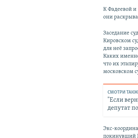
К Фадеевой и 
они раскрыват
Заседание су
Кировском су
для неё запр
Каких именно
что их этапир
московском с
СМОТРИ ТАКЖ
"Если верн
депутат п
Экс-координа
покинувший Р