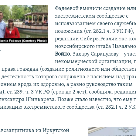
Фадеевой вменили создание или
экстремистском сообществе с
использованием своего служебн
положения (ст. 282.1 ч. 3 УК РФ)
редакции Сибирь.Реалии экс-ко
новосибирского штаба Навальн
а
Бойко
. Захару Сарапулову – учас
некоммерческой организации, 
и права граждан (создание религиозного или обществе
 деятельность которого сопряжена с насилием над гр
нием вреда их здоровью, а равно руководство таким
, ст. 239. ч. 3 УК РФ (срок до 2 лет), сообщила редакц
лександра Шинкарева. Позже стало известно, что ему 
изацию экстремистского сообщества (ст. 282.1 ч. 2 УК 
авозащитника из Иркутской