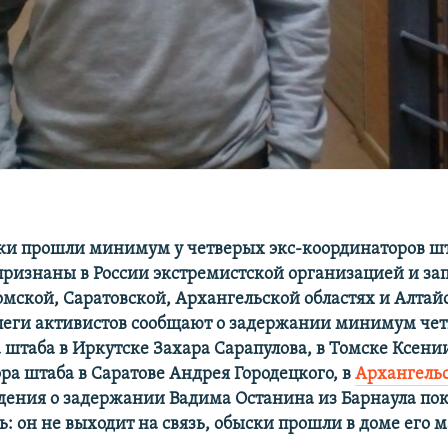
ки прошли минимум у четверых экс-координаторов ш
признаны в России экстремистской организацией и за
омской, Саратовской, Архангельской областях и Алтай
леги активистов сообщают о задержании минимум чет
 штаба в Иркутске Захара Сарапулова, в Томске Ксени
а штаба в Саратове Андрея Городецкого, в
Архангель
едения о задержании Вадима Останина из Барнаула пок
: он не выходит на связь, обыски прошли в доме его м