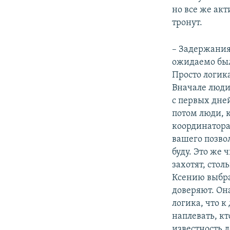
но все же ак
тронут.
– Задержания 
ожидаемо было
Просто логик
Вначале люди
с первых дне
потом люди, 
координаторам
вашего позвол
буду. Это же 
захотят, столь
Ксению выбра
доверяют. Она
логика, что 
наплевать, кт
известность 