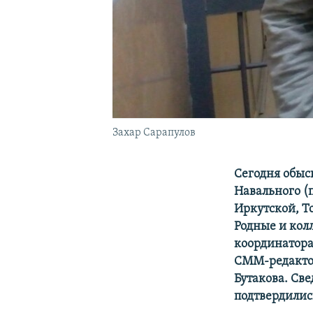
Захар Сарапулов
Сегодня обыс
Навального (
Иркутской, Т
Родные и кол
координатора
СММ-редактор
Бутакова. Св
подтвердились