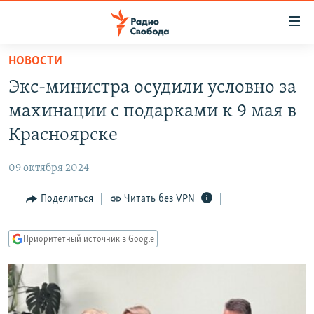
Ссылки
для
упрощенного
НОВОСТИ
ПРОГРАММЫ
доступа
Экс-министра осудили условно за
ПОДКАСТЫ
Вернуться
махинации с подарками к 9 мая в
к
АВТОРСКИЕ ПРОЕКТЫ
Красноярске
основному
ЦИТАТЫ СВОБОДЫ
содержанию
09 октября 2024
Вернутся
МНЕНИЯ
к
Поделиться
Читать без VPN
КУЛЬТУРА
главной
навигации
IDEL.РЕАЛИИ
Приоритетный источник в Google
Вернутся
КАВКАЗ.РЕАЛИИ
к
СЕВЕР.РЕАЛИИ
поиску
СИБИРЬ.РЕАЛИИ