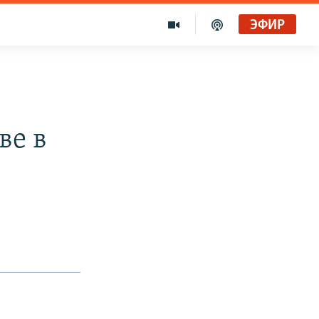
ЭФИР
ве в