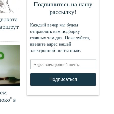
двоката
маршрут
чем
око" в