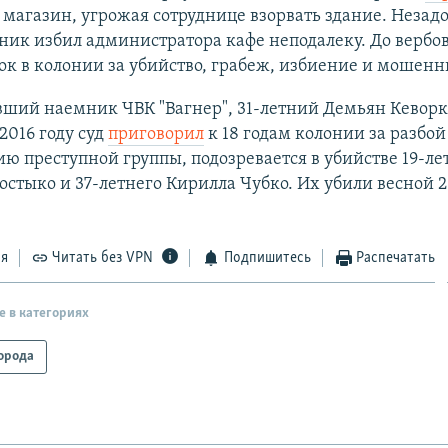
магазин, угрожая сотруднице взорвать здание. Незадо
ник избил администратора кафе неподалеку. До вербо
ок в колонии за убийство, грабеж, избиение и мошенн
вший наемник ЧВК "Вагнер", 31-летний Демьян Кеворк
 2016 году суд
приговорил
к 18 годам колонии за разбой
ю преступной группы, подозревается в убийстве 19-ле
стыко и 37-летнего Кирилла Чубко. Их убили весной 2
ся
Читать без VPN
Подпишитесь
Распечатать
е в категориях
орода