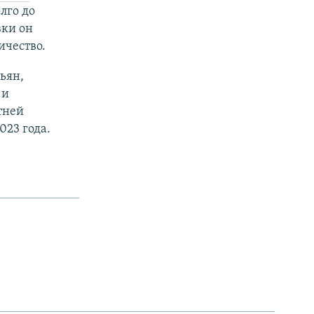
лго до
вки он
ичество.
ьян,
 и
тней
023 года.