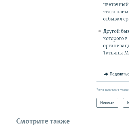
цветочный 
этого наем
отбывал ср
Другой бы
которого в
организаци
Татьяны Мо
Поделить
Этот контент такж
Новости
Г
Смотрите также