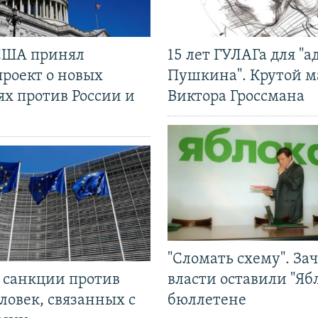
США принял
15 лет ГУЛАГа для "а
проект о новых
Пушкина". Крутой 
ях против России и
Виктора Гроссмана
"Сломать схему". За
л санкции против
власти оставили "Ябл
ловек, связанных с
бюллетене