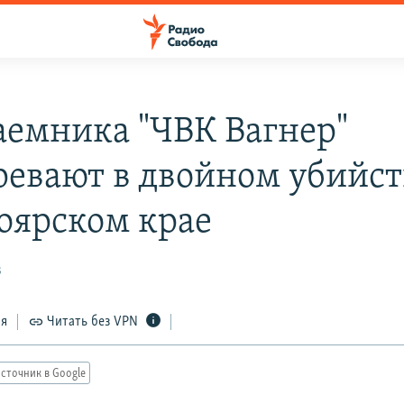
аемника "ЧВК Вагнер"
ревают в двойном убийст
оярском крае
3
ся
Читать без VPN
сточник в Google