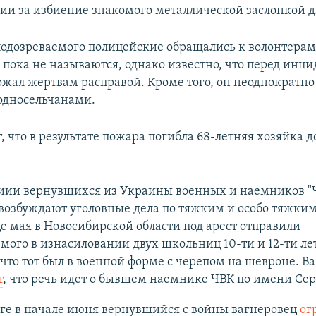
онии за избиение знакомого металлической заслонкой д
подозреваемого полицейские обращались к волонтера
 пока не называются, однако известно, что перед инц
ожал жертвам расправой. Кроме того, он неоднократно 
односельчанами.
, что в результате пожара погибла 68-летняя хозяйка д
иии вернувшихся из Украины военных и наемников "
возбуждают уголовные дела по тяжким и особо тяжким
це мая в Новосибирской области под арест отправили
мого в изнасиловании двух школьниц 10-ти и 12-ти ле
 что тот был в военной форме с черепом на шевроне. Ba
т
, что речь идет о бывшем наемнике ЧВК по имени Се
ге в начале июня вернувшийся с войны вагнеровец
ог