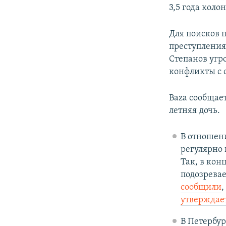
3,5 года кол
Для поисков 
преступления
Степанов угр
конфликты с 
Baza сообщает
летняя дочь.
В отношен
регулярно 
Так, в кон
подозревае
сообщили
,
утверждае
В Петербур