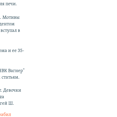
ля печи.
м. Мотивы
идентом
вступал в
ома и ее 35-
ЧВК Вагнер"
 статьям.
т. Девочки
za
ргей Ш.
рабил