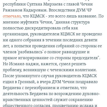
республики Султана Мирзаева с главой Чечни
Рамзаном Кадыровым. Впоследствии ДУМ ЧР
отмечало
, что КЦМСК - это всего лишь название. По
мнению муфтията Чечни, "данная структура
полностью дискредитировала себя как
организация, руководителем КЦМСК не проведено
ни одного собрания в течении последних девяти
лет, а попытки проведения собраний со стороны ее
членов 'разбивались' о полное равнодушие и
прямое игнорирование со стороны председателя".
Но Исмаил-хаджи, кажется, сумел решить
проблему, возникшую с чеченскими коллегами.
После упомянутого случая руководитель КЦМСК
ездил в Грозный, а вчера ДУМ Чечни поздравило
Бердиева с переизбранием и отметило, что
деятельность Бердиева по возрождению духовно-
нравственных ценностей служит сохранению
общественного согласия, процветанию ислама и