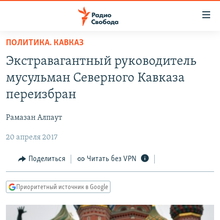
Ссылки
для
упрощенного
ПОЛИТИКА. КАВКАЗ
ПРОГРАММЫ
доступа
Экстравагантный руководитель
ПОДКАСТЫ
Вернуться
мусульман Северного Кавказа
к
АВТОРСКИЕ ПРОЕКТЫ
переизбран
основному
ЦИТАТЫ СВОБОДЫ
содержанию
Рамазан Алпаут
Вернутся
МНЕНИЯ
к
20 апреля 2017
КУЛЬТУРА
главной
навигации
IDEL.РЕАЛИИ
Поделиться
Читать без VPN
Вернутся
КАВКАЗ.РЕАЛИИ
к
Приоритетный источник в Google
СЕВЕР.РЕАЛИИ
поиску
СИБИРЬ.РЕАЛИИ