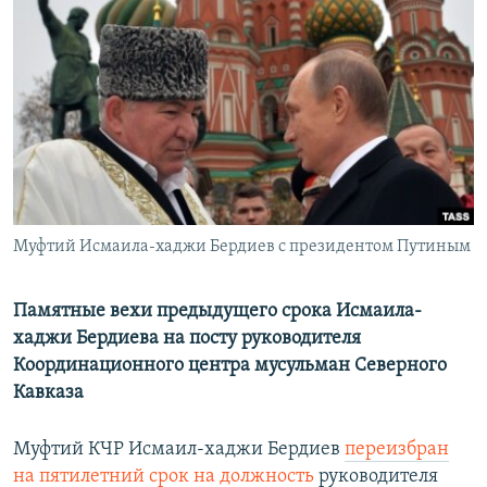
РАСПИСАНИЕ ВЕЩАНИЯ
ПОДПИШИТЕСЬ НА РАССЫЛКУ
СОЦИАЛЬНЫЕ СЕТИ
Муфтий Исмаила-хаджи Бердиев с президентом Путиным
Все сайты РСЕ/РС
Памятные вехи предыдущего срока Исмаила-
хаджи Бердиева на посту руководителя
Координационного центра мусульман Северного
Кавказа
Муфтий КЧР Исмаил-хаджи Бердиев
переизбран
на пятилетний срок на должность
руководителя