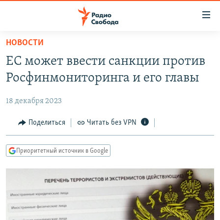
Ссылки
для
упрощенного
НОВОСТИ
ПРОГРАММЫ
доступа
ЕС может ввести санкции против
ПОДКАСТЫ
Вернуться
Росфинмониторинга и его главы
к
АВТОРСКИЕ ПРОЕКТЫ
основному
18 декабря 2023
ЦИТАТЫ СВОБОДЫ
содержанию
Вернутся
МНЕНИЯ
Поделиться
Читать без VPN
к
КУЛЬТУРА
главной
Приоритетный источник в Google
навигации
IDEL.РЕАЛИИ
Вернутся
КАВКАЗ.РЕАЛИИ
к
СЕВЕР.РЕАЛИИ
поиску
СИБИРЬ.РЕАЛИИ