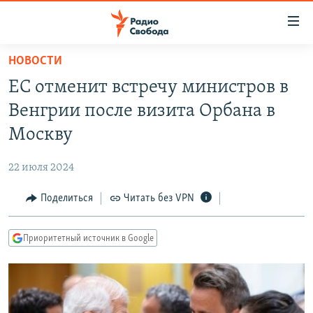
Ссылки
для
упрощенного
НОВОСТИ
ПРОГРАММЫ
доступа
ЕС отменит встречу министров в
ПОДКАСТЫ
Вернуться
Венгрии после визита Орбана в
к
АВТОРСКИЕ ПРОЕКТЫ
Москву
основному
ЦИТАТЫ СВОБОДЫ
содержанию
22 июля 2024
Вернутся
МНЕНИЯ
к
Поделиться
Читать без VPN
КУЛЬТУРА
главной
навигации
IDEL.РЕАЛИИ
Приоритетный источник в Google
Вернутся
КАВКАЗ.РЕАЛИИ
к
СЕВЕР.РЕАЛИИ
поиску
СИБИРЬ.РЕАЛИИ